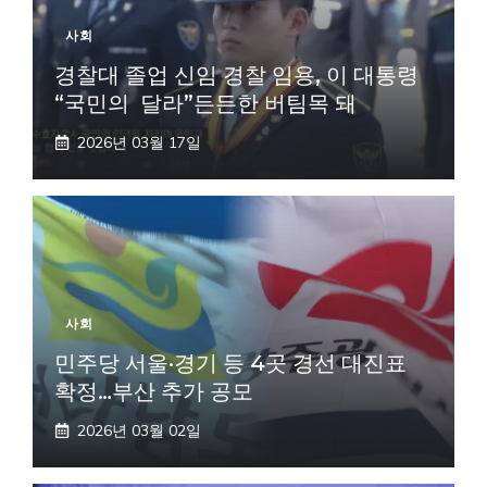
사회
경찰대 졸업 신임 경찰 임용, 이 대통령
“국민의 달라”든든한 버팀목 돼
2026년 03월 17일
사회
민주당 서울·경기 등 4곳 경선 대진표
확정…부산 추가 공모
2026년 03월 02일