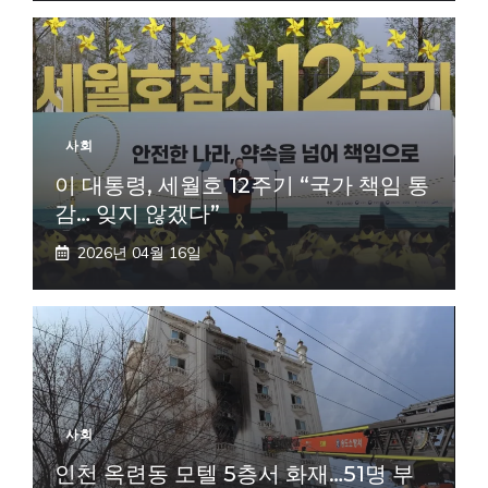
사회
이 대통령, 세월호 12주기 “국가 책임 통
감… 잊지 않겠다”
2026년 04월 16일
사회
인천 옥련동 모텔 5층서 화재…51명 부