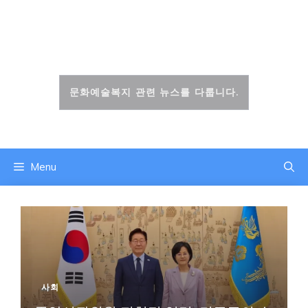
컨
텐
문화복지신문
츠
로
건
문화예술복지 관련 뉴스를 다룹니다.
너
뛰
기
Menu
사회