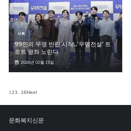
사회
99인의 무명 반란 시작…’무명전설’ 트
로트 왕좌 노린다
2026년 02월 25일
1
2
3
…
16
Next
문화복지신문