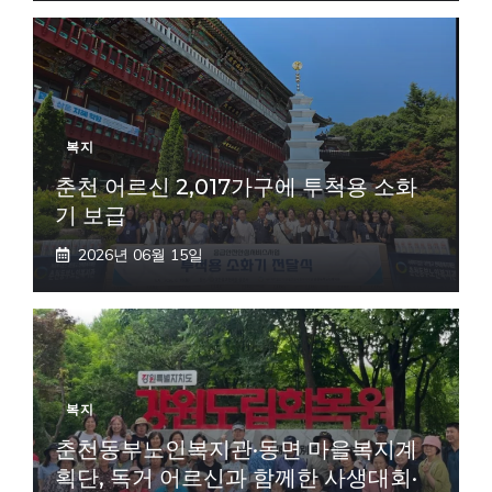
복지
춘천 어르신 2,017가구에 투척용 소화
기 보급
2026년 06월 15일
복지
춘천동부노인복지관·동면 마을복지계
획단, 독거 어르신과 함께한 사생대회·