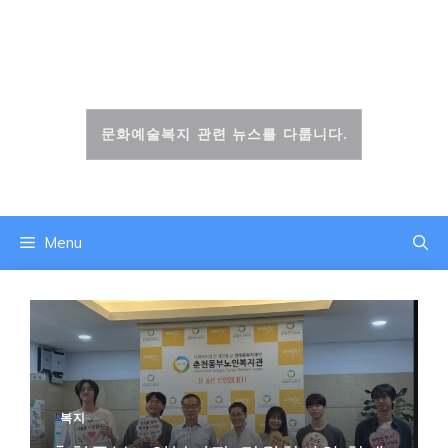
컨
텐
문화복지신문
츠
로
건
문화예술복지 관련 뉴스를 다룹니다.
너
뛰
기
Menu
복지