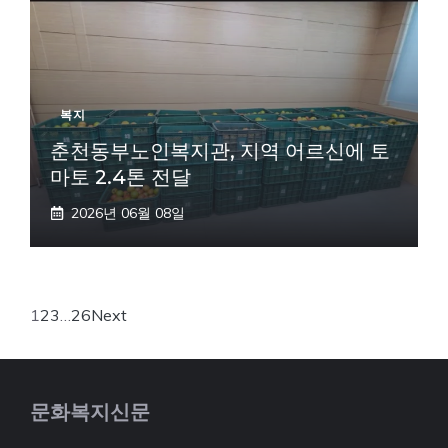
복지
춘천동부노인복지관, 지역 어르신에 토
마토 2.4톤 전달
2026년 06월 08일
1
2
3
…
26
Next
문화복지신문