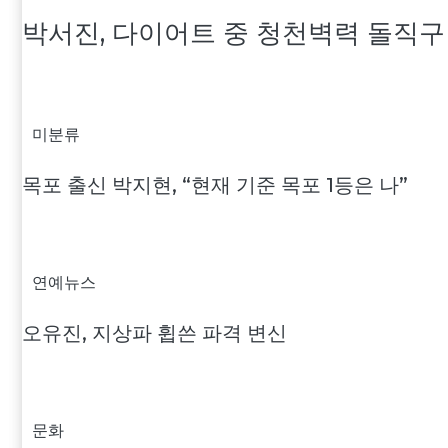
박서진, 다이어트 중 청천벽력 돌직구
미분류
목포 출신 박지현, “현재 기준 목포 1등은 나”
연예뉴스
오유진, 지상파 휩쓴 파격 변신
문화