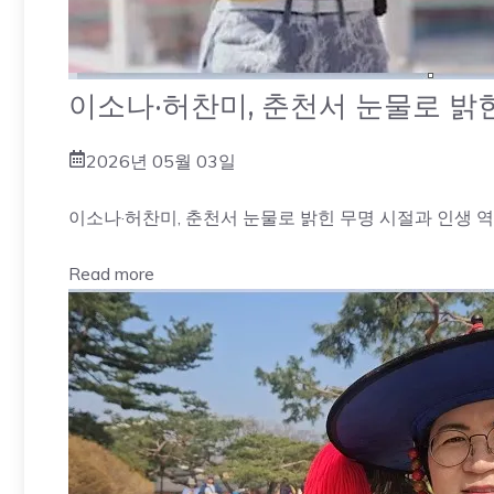
이소나·허찬미, 춘천서 눈물로 밝
2026년 05월 03일
이소나·허찬미, 춘천서 눈물로 밝힌 무명 시절과 인생 역
Read more