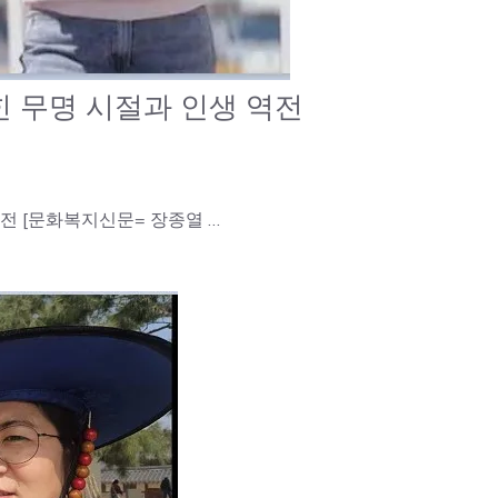
힌 무명 시절과 인생 역전
전 [문화복지신문= 장종열 …