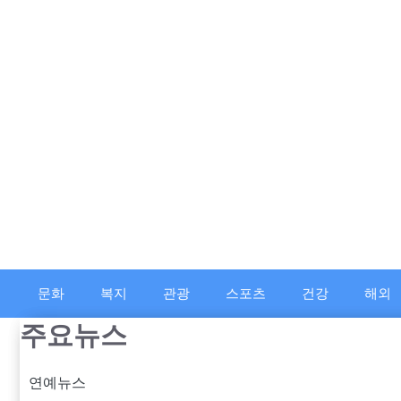
컨
텐
츠
로
건
너
뛰
기
문화
복지
관광
스포츠
건강
해외
주요뉴스
연예뉴스