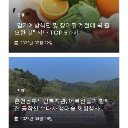
건강
“감기예방식단 및 장마뒤 계절에 꼭 필
요한 것” 식단 TOP 5가지
2025년 07월 22일
건강
춘천동부노인복지관, 어르신들과 함께
한 공작산 수타사 생태숲 체험행사
2025년 04월 28일