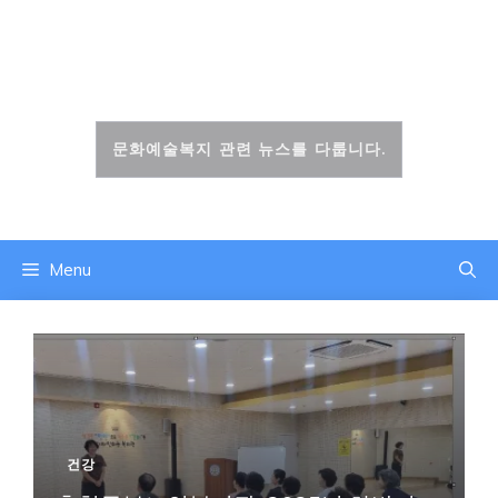
컨
텐
문화복지신문
츠
로
건
문화예술복지 관련 뉴스를 다룹니다.
너
뛰
기
Menu
건강