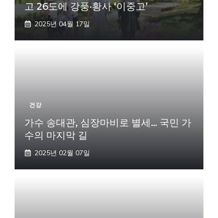
고 26도에 강풍·황사 ‘이중고’
2025년 04월 17일
건강
가수 송대관, 심장마비로 별세… 국민 가
수의 마지막 길
2025년 02월 07일