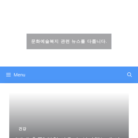
컨
텐
문화복지신문
츠
로
건
문화예술복지 관련 뉴스를 다룹니다.
너
뛰
기
Menu
건강