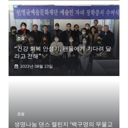
건강
“건강 회복 안성기, 팬들에게 기다려 달
라고 전해”
2023년 08월 23일
건강
생명나눔 댄스 챌린지 ‘백구영의 무물교