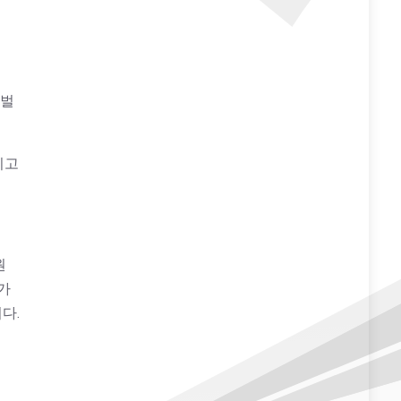
 벌
지고
원
가
다.