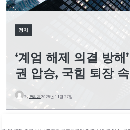
정치
‘계엄 해제 의결 방해
권 압승, 국힘 퇴장 
By
관리자
2025년 11월 27일