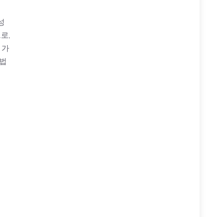
성
로,
 가
 법