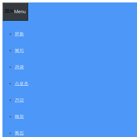
컨
Menu
텐
츠
로
문화
건
너
복지
뛰
기
관광
스포츠
건강
해외
특집