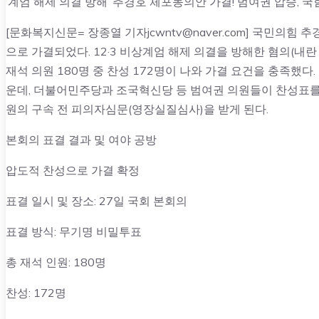
‘계엄 해제 의결 방해’ 추경호 체포동의안 가결! 범여권 압승, 국
[문화복지신문= 장종열 기자jcwntv@naver.com] 국민의
으로 가결되었다. 12·3 비상계엄 해제 의결을 방해한 혐의(내
재석 의원 180명 중 찬성 172명이 나와 가결 요건을 충족했
운데, 더불어민주당과 조국혁신당 등 범여권 의원들이 찬성표를 
원의 구속 전 피의자심문(영장실질심사)을 받게 된다.
본회의 표결 결과 및 여야 공방
압도적 찬성으로 가결 확정
표결 일시 및 장소: 27일 국회 본회의
표결 방식: 무기명 비밀투표
총 재석 인원: 180명
찬성: 172명