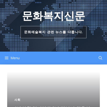
컨
텐
문화복지신문
츠
로
건
문화예술복지 관련 뉴스를 다룹니다.
너
뛰
기
Menu
사회