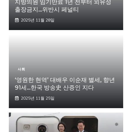
지방의원 임기만료 1년 전부터 외유성
출장금지…위반시 페널티
2025년 11월 28일
사회
‘영원한 현역’ 대배우 이순재 별세, 향년
91세…한국 방송史 산증인 지다
2025년 11월 25일