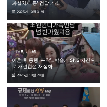
과실치사 등’ 검찰 기소
2025년 10월 31일
미분류
,
사회
이혼 후 동행 ‘포착’…박슬기 SNS 사진으
로 재결합설 재점화
2025년 10월 20일