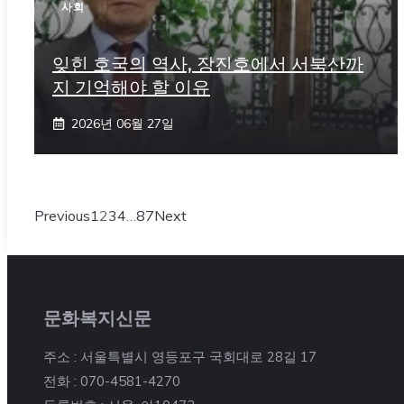
사회
잊힌 호국의 역사, 장진호에서 서북산까
지 기억해야 할 이유
2026년 06월 27일
Previous
1
2
3
4
…
87
Next
문화복지신문
주소 : 서울특별시 영등포구 국회대로 28길 17
전화 : 070-4581-4270