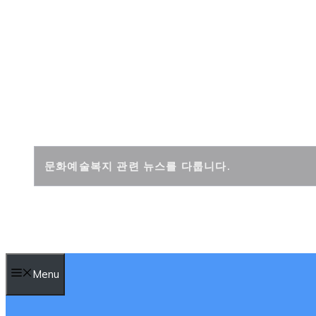
컨
텐
츠
로
건
문화복지신문
너
뛰
기
문화예술복지 관련 뉴스를 다룹니다.
Menu