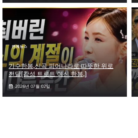
연예뉴스
가수한봄,신곡 피어나라로 따뜻한 위로
전달[감성 트로트 여신 한봄,]
2026년 07월 02일