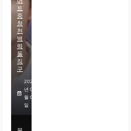
어
트
중
청
천
벽
력
돌
직
구
2026
년 08
월 05
일
목