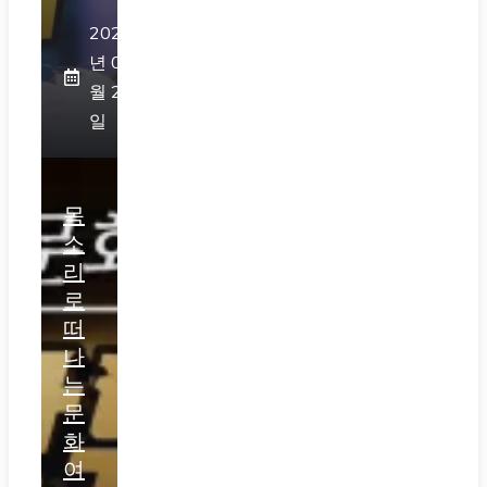
2026
년 07
월 28
일
목
소
리
로
떠
나
는
문
화
여