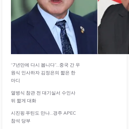
“7년만에 다시 봅니다”…중국 간 우
원식 인사하자 김정은의 짧은 한
마디
열병식 참관 전 대기실서 수인사
뒤 짧게 대화
시진핑·푸틴도 만나…경주 APEC
참석 당부