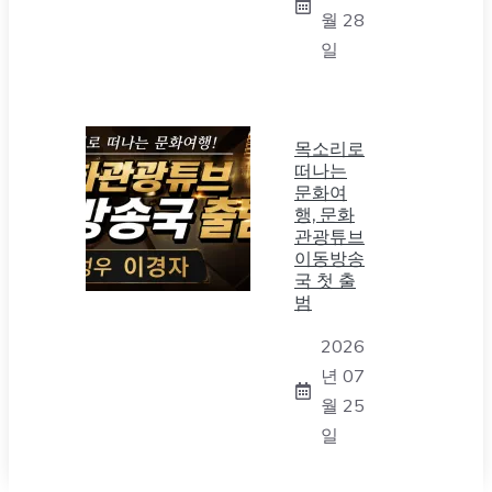
월 28
일
목소리로
떠나는
문화여
행, 문화
관광튜브
이동방송
국 첫 출
범
2026
년 07
월 25
일