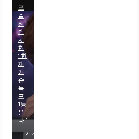
포
출
신
박
지
현,
“현
재
기
준
목
포
1등
은
나”
2026