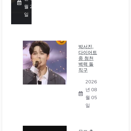
월 25
일
박서진,
다이어트
중 청천
벽력 돌
직구
2026
년 08
월 05
일