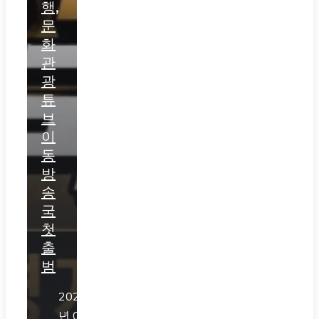
행,
문
화
관
광
튜
브
이
동
방
송
국
첫
출
범
2026
년 07