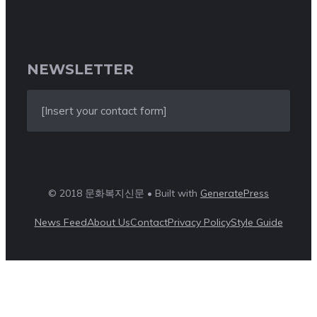
NEWSLETTER
[Insert your contact form]
© 2018 문화복지신문 • Built with
GeneratePress
News Feed
About Us
Contact
Privacy Policy
Style Guide