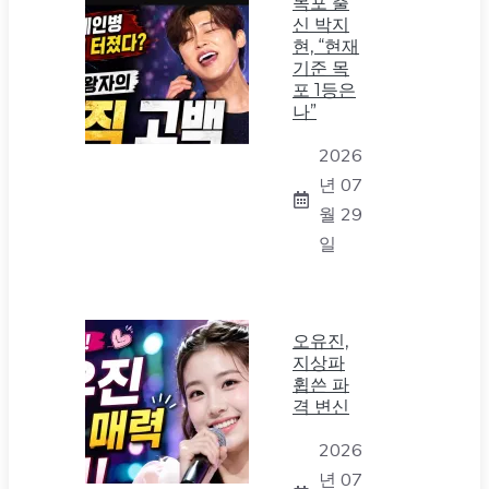
목포 출
신 박지
현, “현재
기준 목
포 1등은
나”
2026
년 07
월 29
일
오유진,
지상파
휩쓴 파
격 변신
2026
년 07