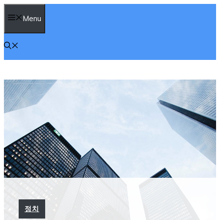
컨
Menu
텐
츠
로
건
너
뛰
기
정치