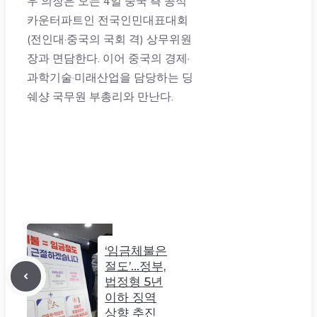
우 의장은 오는 4일 중국 측 공식
카운터파트인 전국인민대표대회
(전인대·중국의 국회 격) 상무위원
장과 면담한다. 이어 중국의 경제·
과학기술·미래산업을 담당하는 딩
쉐샹 국무원 부총리와 만난다.
‘임금체불은
절도’…정부,
법정형 5년
이하 징역
상향 추진