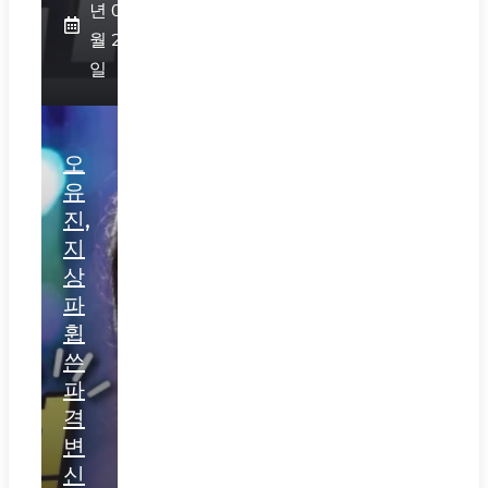
년 07
월 29
일
오
유
진,
지
상
파
휩
쓴
파
격
변
신