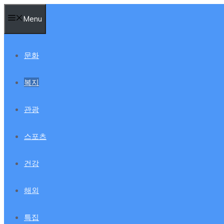
컨
Menu
텐
츠
로
문화
건
너
복지
뛰
기
관광
스포츠
건강
해외
특집