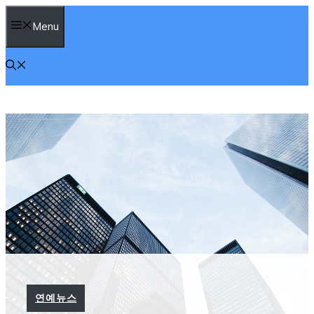
컨
Menu
텐
츠
로
건
너
뛰
기
연예뉴스