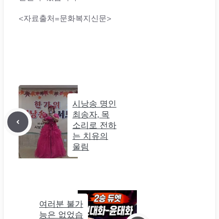
<자료출처=문화복지신문>
시낭송 명인
최송자, 목
소리로 전하
는 치유의
울림
여러분 불가
능은 없었습