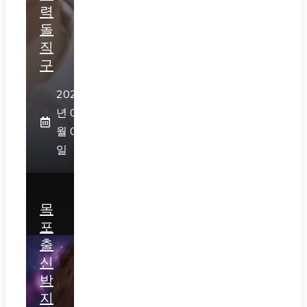
력
돌
직
구
2026
년 08
월 05
일
목
포
출
신
박
지