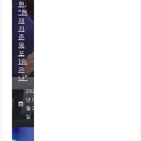
현,
“현
재
기
준
목
포
1등
은
나”
2026
년 07
월 29
일