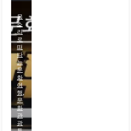
목
소
리
로
떠
나
는
문
화
여
행,
문
화
관
광
튜