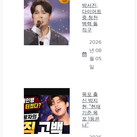
박서진,
다이어트
중 청천
벽력 돌
직구
2026
년 08
월 05
일
목포 출
신 박지
현, “현재
기준 목
포 1등은
나”