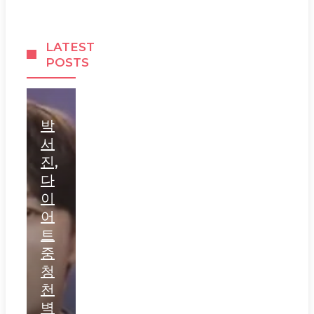
LATEST
POSTS
박
서
진,
다
이
어
트
중
청
천
벽