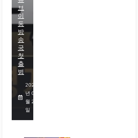
브
이
동
방
송
국
첫
출
범
2026
년 07
월 25
일