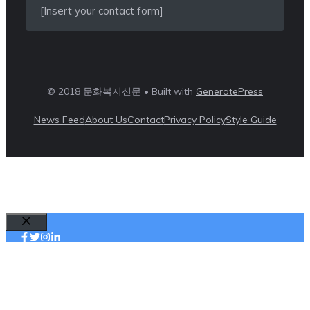
[Insert your contact form]
© 2018 문화복지신문 • Built with
GeneratePress
News Feed
About Us
Contact
Privacy Policy
Style Guide
Close