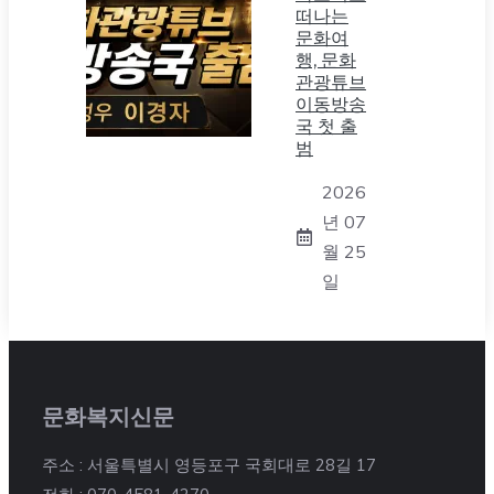
떠나는
문화여
행, 문화
관광튜브
이동방송
국 첫 출
범
2026
년 07
월 25
일
문화복지신문
주소 : 서울특별시 영등포구 국회대로 28길 17