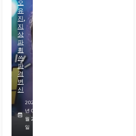
오
유
진,
지
상
파
휩
쓴
파
격
변
신
2026
년 07
월 28
일