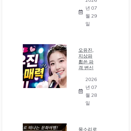
2026
년 07
월 29
일
오유진,
지상파
휩쓴 파
격 변신
2026
년 07
월 28
일
목소리로