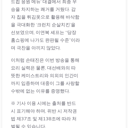
드컵 응원 메뉴’ 대결에서 최종 우
승을 차지하는 쾌거를 거뒀다. 감
자 칩을 튀김옷으로 활용해 바삭함
을 극대화한 ‘크런치 순살치킨’을
선보였으며, 이연복 셰프는 “당장
홈쇼핑에 나가도 완판될 수준”이라
며 극찬을 아끼지 않았다.
이처럼 손태진은 이번 방송을 통해
요리 실력은 물론, 대선배와의 따
뜻한 케미스트리와 의외의 인간미
까지 입증하며 대중이 그를 사랑할
수밖에 없는 이유를 증명했다.
※ 기사 이용 시에는 출처를 반드
시 표기해야 하며, 위반 시 저작권
법 제37조 및 제138조에 따라 처
벌될 수 있습니다.