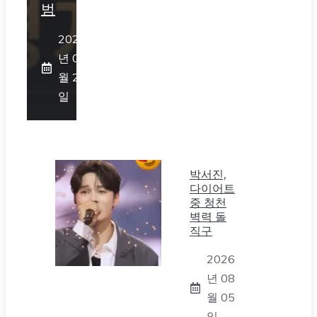
범
2026
년 07
월 25
일
박서진,
다이어트
중 청천
벽력 돌
직구
2026
년 08
월 05
일