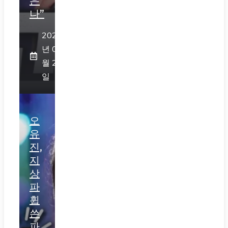
은
나”
2026
년 07
월 29
일
오
유
진,
지
상
파
휩
쓴
파