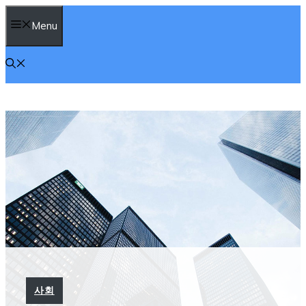
컨
Menu
텐
츠
로
건
너
뛰
기
사회