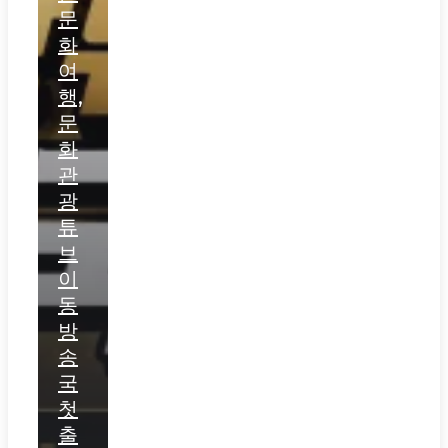
문
화
여
행,
문
화
관
광
튜
브
이
동
방
송
국
첫
출