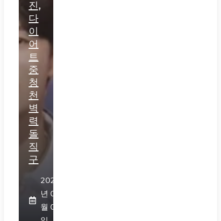
진,
다
이
어
트
중
청
천
벽
력
돌
직
구
2026
년 08
월 05
일