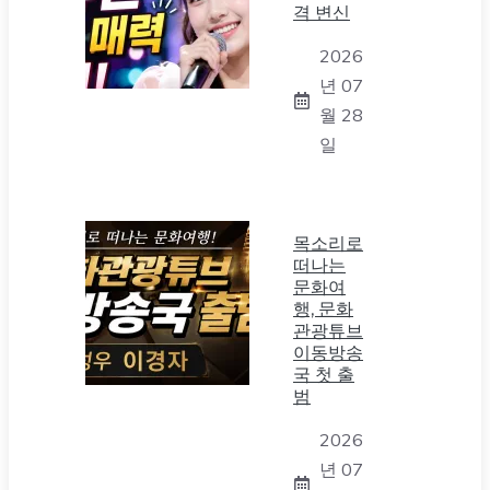
격 변신
2026
년 07
월 28
일
목소리로
떠나는
문화여
행, 문화
관광튜브
이동방송
국 첫 출
범
2026
년 07