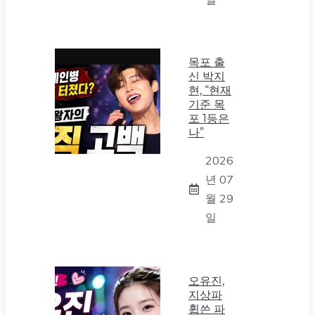
목포 출
신 박지
현, “현재
기준 목
포 1등은
나”
2026
년 07
월 29
일
오유진,
지상파
휩쓴 파