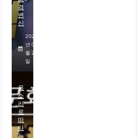
격
변
신
2026
년 07
월 28
일
목
소
리
로
떠
나
는