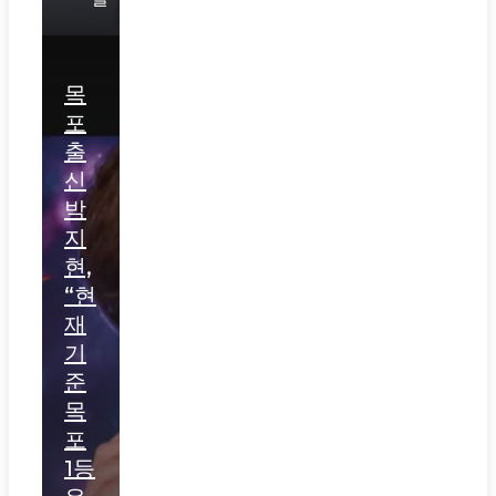
목
포
출
신
박
지
현,
“현
재
기
준
목
포
1등