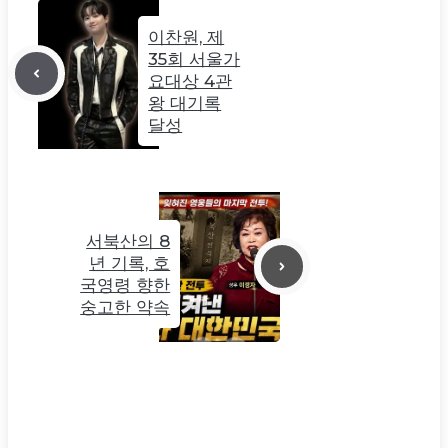
이찬원, 제
35회 서울가
요대상 4관
왕 대기록
달성
서북산의 8
년 기록, 호
국영령 향한
숭고한 약속