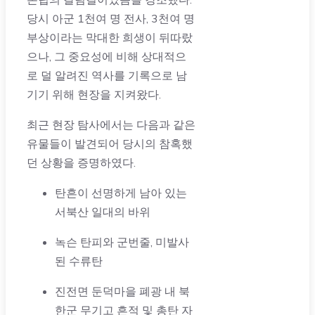
당시 아군 1천여 명 전사, 3천여 명
부상이라는 막대한 희생이 뒤따랐
으나, 그 중요성에 비해 상대적으
로 덜 알려진 역사를 기록으로 남
기기 위해 현장을 지켜왔다.
최근 현장 탐사에서는 다음과 같은
유물들이 발견되어 당시의 참혹했
던 상황을 증명하였다.
탄흔이 선명하게 남아 있는
서북산 일대의 바위
녹슨 탄피와 군번줄, 미발사
된 수류탄
진전면 둔덕마을 폐광 내 북
한군 무기고 흔적 및 총탄 자