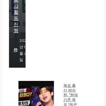
사
활
동
진
행
2026
년 07
월 23
일
목포 출
신 박지
현, “현재
기준 목
포 1등은