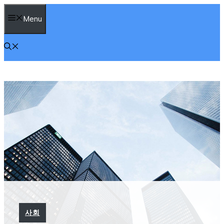
컨
Menu
텐
츠
로
건
너
뛰
기
사회