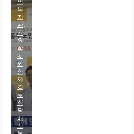
인
복
지
관,
강
원
학
사
와
함
께
경
로
식
당
배
식
봉