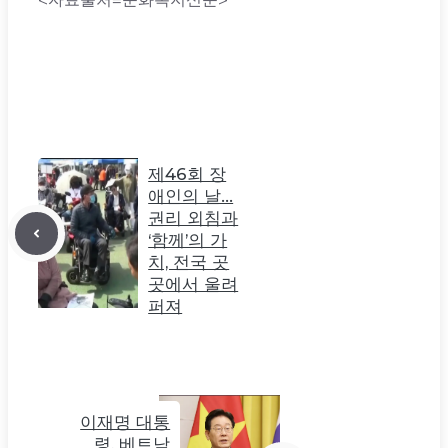
제46회 장
애인의 날…
권리 외침과
‘함께’의 가
치, 전국 곳
곳에서 울려
퍼져
이재명 대통
령, 베트남