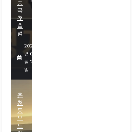
송
국
첫
출
범
2026
년 07
월 25
일
춘
천
동
부
노