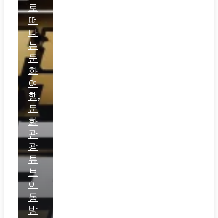
로
떠
나
는
문
화
여
행,
문
화
관
광
튜
브
이
동
방