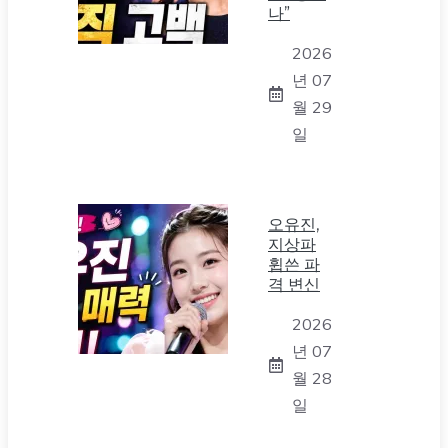
나”
2026
년 07
월 29
일
오유진,
지상파
휩쓴 파
격 변신
2026
년 07
월 28
일