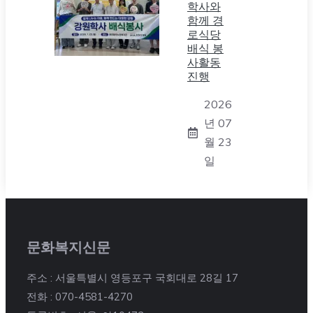
학사와
함께 경
로식당
배식 봉
사활동
진행
2026
년 07
월 23
일
문화복지신문
주소 : 서울특별시 영등포구 국회대로 28길 17
전화 : 070-4581-4270