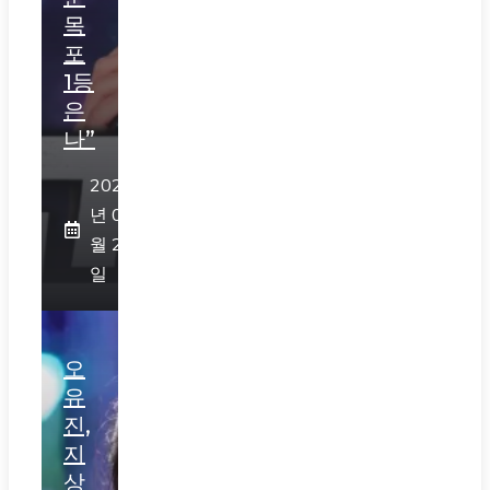
목
포
1등
은
나”
2026
년 07
월 29
일
오
유
진,
지
상