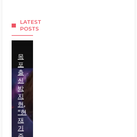
LATEST
POSTS
목
포
출
신
박
지
현,
“현
재
기
준