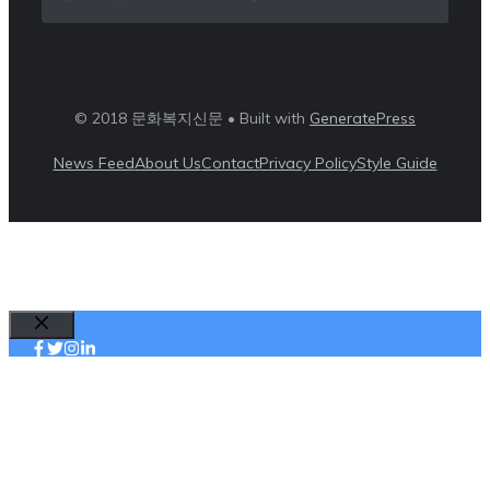
© 2018 문화복지신문 • Built with
GeneratePress
News Feed
About Us
Contact
Privacy Policy
Style Guide
Close