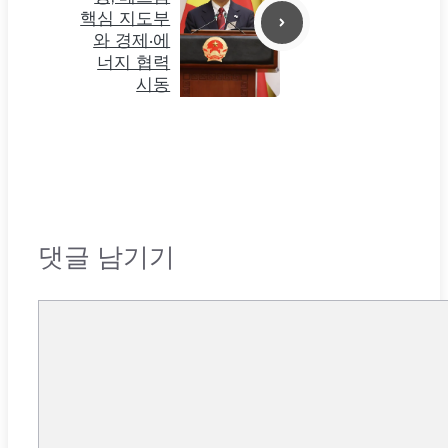
핵심 지도부
와 경제·에
너지 협력
시동
댓글 남기기
댓
글