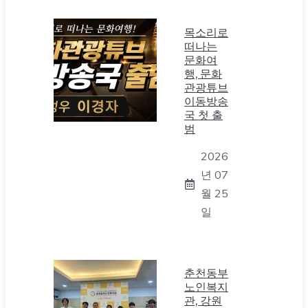
목소리로
떠나는
문화여
행, 문화
관광튜브
이동방송
국 첫 출
범
2026
년 07
월 25
일
춘천동부
노인복지
관, 강원