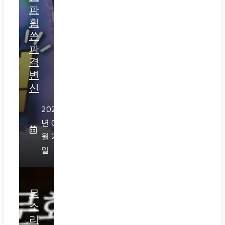
파
휩
쓴
파
격
변
신
2026
년 07
월 28
일
목
소
리