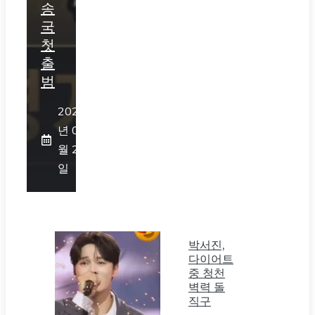
송
국
첫
출
범
2026
년 07
월 25
일
박서진,
다이어트
중 청천
벽력 돌
직구