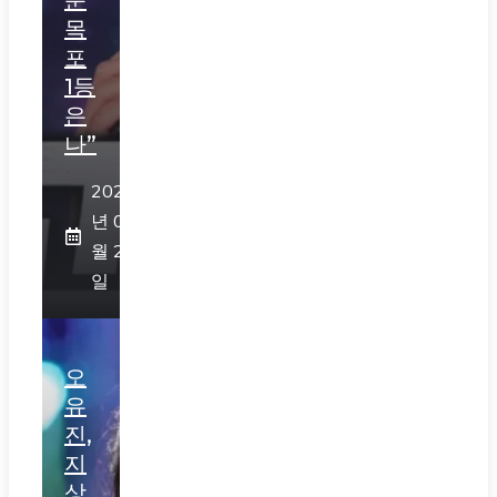
목
포
1등
은
나”
2026
년 07
월 29
일
오
유
진,
지
상