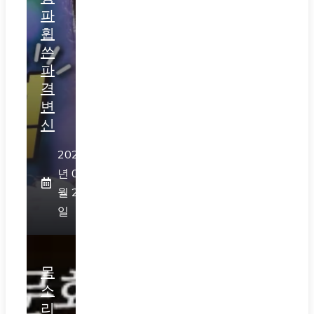
파
휩
쓴
파
격
변
신
2026
년 07
월 28
일
목
소
리