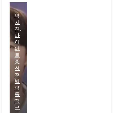
박
서
진,
다
이
어
트
중
청
천
벽
력
돌
직
구