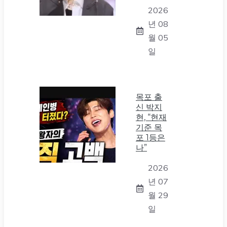
2026
년 08
월 05
일
목포 출
신 박지
현, “현재
기준 목
포 1등은
나”
2026
년 07
월 29
일