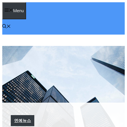
컨
Menu
텐
츠
로
건
너
뛰
기
연예뉴스