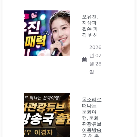
오유진,
지상파
휩쓴 파
격 변신
2026
년 07
월 28
일
목소리로
떠나는
문화여
행, 문화
관광튜브
이동방송
국 첫 출