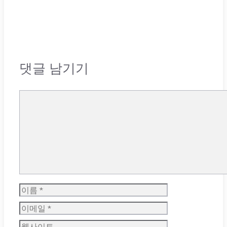
댓글 남기기
댓
글
이
름
이
메
웹