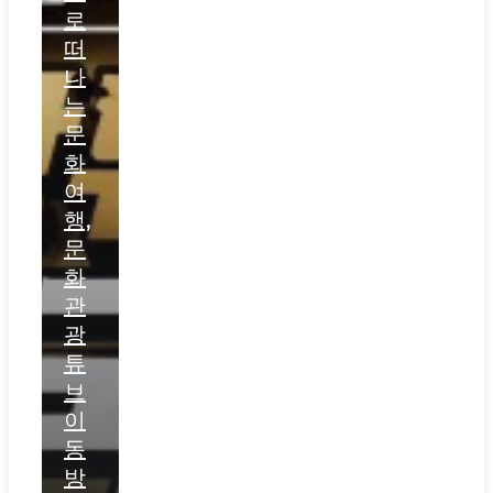
로
떠
나
는
문
화
여
행,
문
화
관
광
튜
브
이
동
방