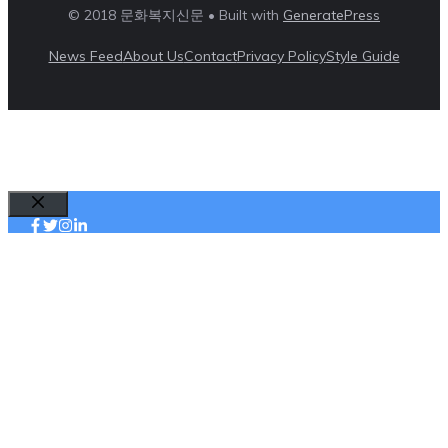
© 2018 문화복지신문 • Built with
GeneratePress
News Feed
About Us
Contact
Privacy Policy
Style Guide
Close