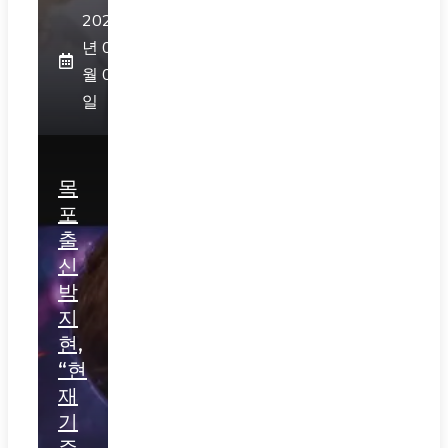
2026
년 08
월 05
일
목
포
출
신
박
지
현,
“현
재
기
준