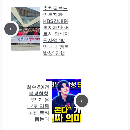
춘천동부노
인복지관
KBS강태원
복지재단 어
르신 외식지
원사업 ‘방
방곡곡 행복
밥상’ 진행
최수호X전
북경찰청,
‘큰 거 온
다’로 약물
운전 뿌리
뽑는다