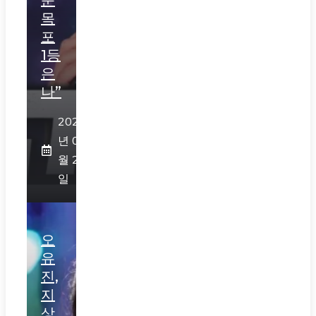
준
목
포
1등
은
나”
2026
년 07
월 29
일
오
유
진,
지
상