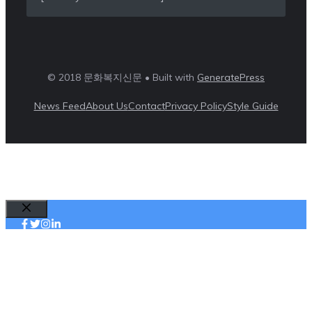
© 2018 문화복지신문 • Built with
GeneratePress
News Feed
About Us
Contact
Privacy Policy
Style Guide
Close