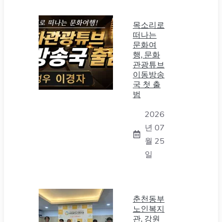
목소리로
떠나는
문화여
행, 문화
관광튜브
이동방송
국 첫 출
범
2026
년 07
월 25
일
춘천동부
노인복지
관, 강원