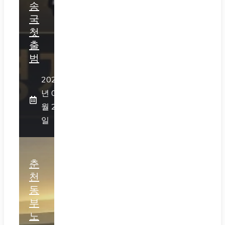
송
국
첫
출
범
2026
년 07
월 25
일
춘
천
동
부
노