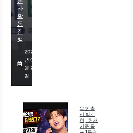
봉
사
활
동
진
행
2026
년 07
월 23
일
목포 출
신 박지
현, “현재
기준 목
포 1등은