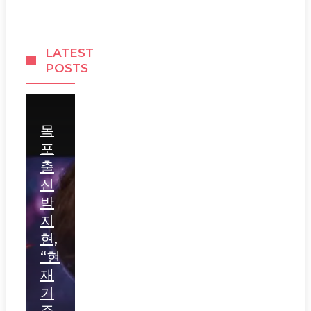
LATEST
POSTS
목
포
출
신
박
지
현,
“현
재
기