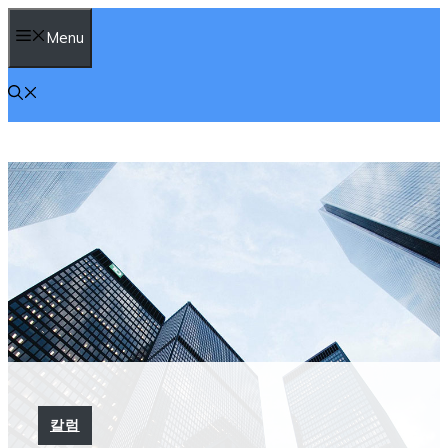
컨
Menu
텐
츠
로
건
너
뛰
기
칼럼