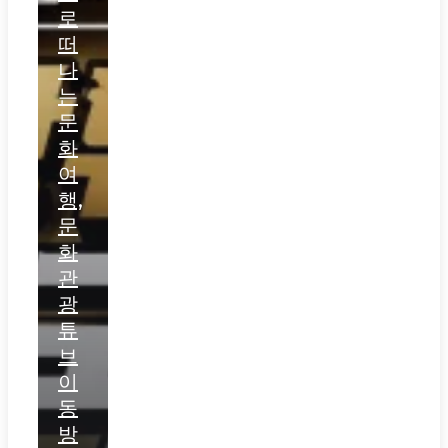
로
떠
나
는
문
화
여
행,
문
화
관
광
튜
브
이
동
방