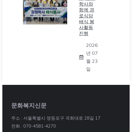
학사와
함께 경
로식당
배식 봉
사활동
진행
2026
년 07
월 23
일
문화복지신문
주소 : 서울특별시 영등포구 국회대로 28길 17
전화 : 070-4581-4270