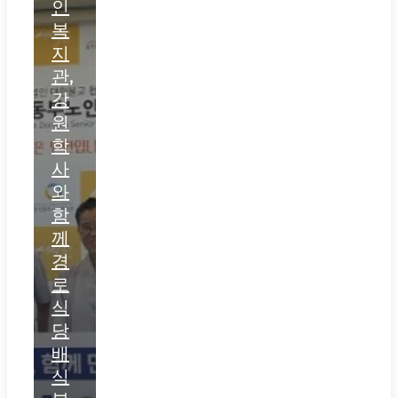
인
복
지
관,
강
원
학
사
와
함
께
경
로
식
당
배
식