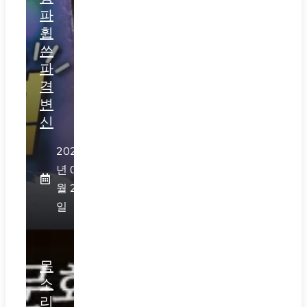
파
휩
쓴
파
격
변
신
2026
년 07
월 28
일
목
소
리