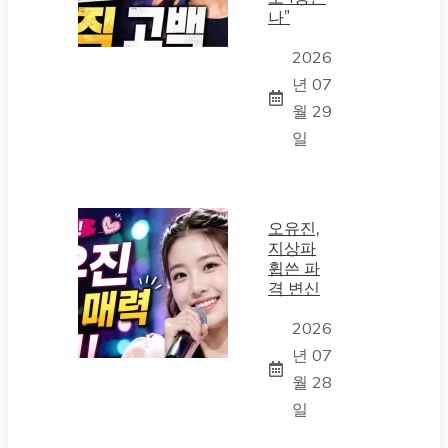
나”
2026
년 07
월 29
일
오유진,
지상파
휩쓴 파
격 변신
2026
년 07
월 28
일