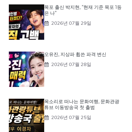
목포 출신 박지현, “현재 기준 목포 1등
은 나”
2026년 07월 29일
오유진, 지상파 휩쓴 파격 변신
2026년 07월 28일
목소리로 떠나는 문화여행, 문화관광
튜브 이동방송국 첫 출범
2026년 07월 25일