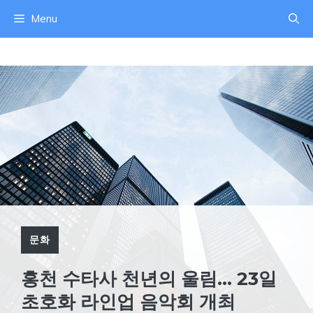
컨
Menu
텐
츠
로
건
너
뛰
기
문화
홍천 수타사 천년의 울림… 23일
초호화 라인업 음악회 개최