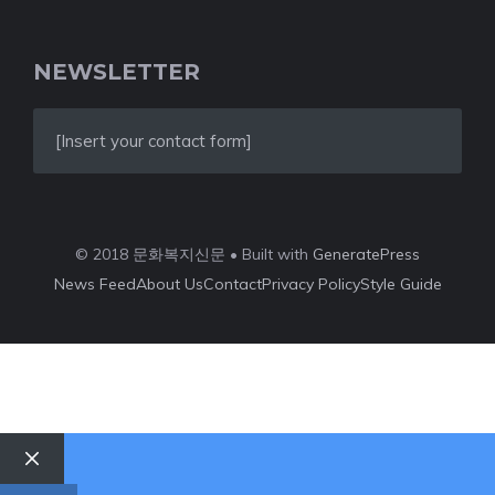
NEWSLETTER
[Insert your contact form]
© 2018 문화복지신문 • Built with
GeneratePress
News Feed
About Us
Contact
Privacy Policy
Style Guide
Close