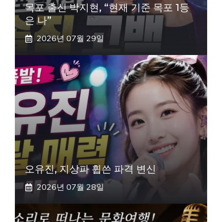
목포 출신 박지현, “현재 기준 목포 1등
은 나”
2026년 07월 29일
오유진, 지상파 휩쓴 파격 변신
2026년 07월 28일