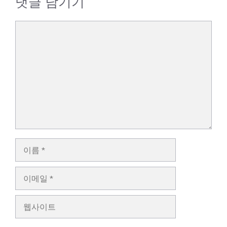
댓글 남기기
댓
글
이
름
이
메
일
웹
사