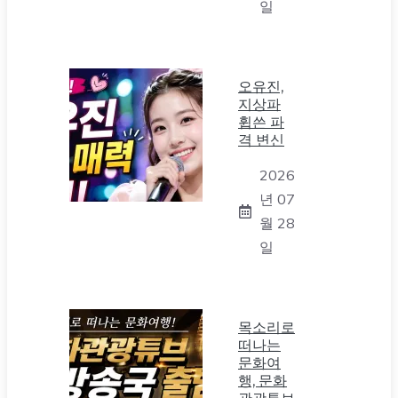
일
오유진,
지상파
휩쓴 파
격 변신
2026
년 07
월 28
일
목소리로
떠나는
문화여
행, 문화