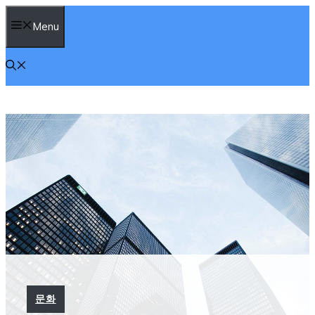
컨
Menu
텐
츠
로
건
너
뛰
기
문화