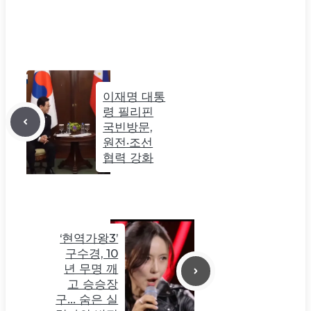
이재명 대통
령 필리핀
국빈방문,
원전·조선
협력 강화
‘현역가왕3’
구수경, 10
년 무명 깨
고 승승장
구… 숨은 실