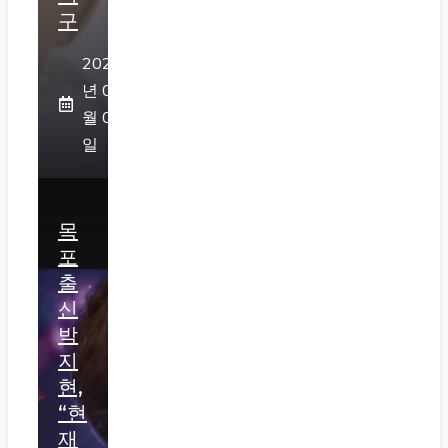
구
2026
년 08
월 05
일
목
포
출
신
박
지
현,
“현
재