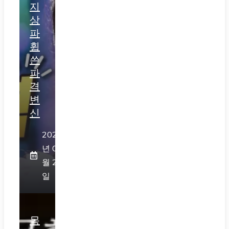
지
상
파
휩
쓴
파
격
변
신
2026
년 07
월 28
일
목