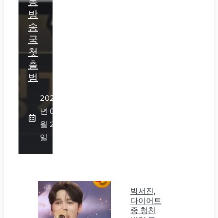
동
방
송
국
첫
출
범
2026
년 07
월 25
일
박서진,
다이어트
중 청천