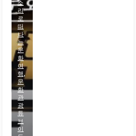
소
리
로
떠
나
는
문
화
여
행,
문
화
관
광
튜
브
이