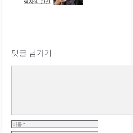
력자의 반전
댓글 남기기
댓
글
이
름