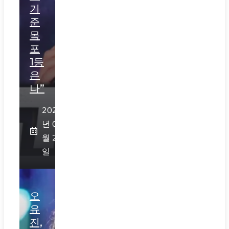
기
준
목
포
1등
은
나”
2026
년 07
월 29
일
오
유
진,