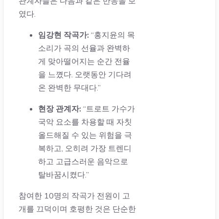
관계자들은 다음과 같은 반응을 보
였다.
임강현 작곡가:
“홍지윤의 목
소리가 곡의 선율과 완벽하
게 맞아떨어지는 순간 전율
을 느꼈다. 오랫동안 기다려
온 완벽한 무대다.”
현장 관계자:
“트로트 가수가
국악 요소를 차용할 때 자칫
올드해질 수 있는 위험을 극
복하고, 오히려 가장 트렌디
하고 고급스러운 음악으로
탈바꿈시켰다.”
참여한 10명의 작곡가 전원이 고
개를 끄덕이며 호평한 것은 단순한