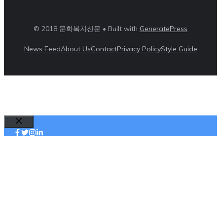
© 2018 문화복지신문 • Built with
GeneratePress
News Feed
About Us
Contact
Privacy Policy
Style Guide
Close