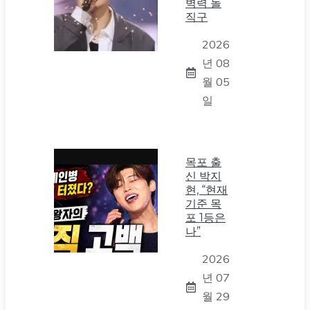
벽력 돌
직구
2026
년 08
월 05
일
목포 출
신 박지
현, “현재
기준 목
포 1등은
나”
2026
년 07
월 29