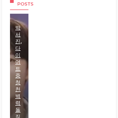
POSTS
박
서
진,
다
이
어
트
중
청
천
벽
력
돌
직