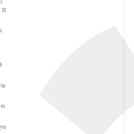
만
 깜
여
해
예능
화하
못하