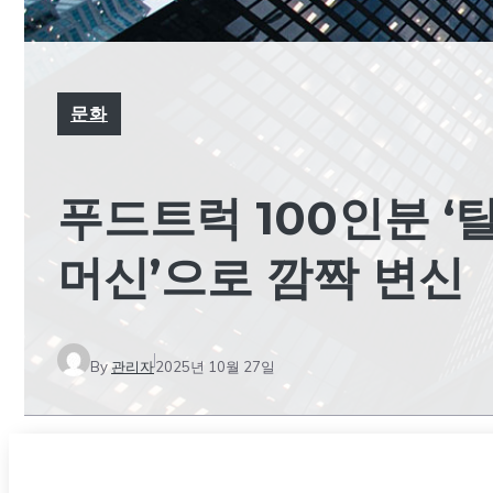
문화
푸드트럭 100인분 ‘탈
머신’으로 깜짝 변신
By
관리자
2025년 10월 27일