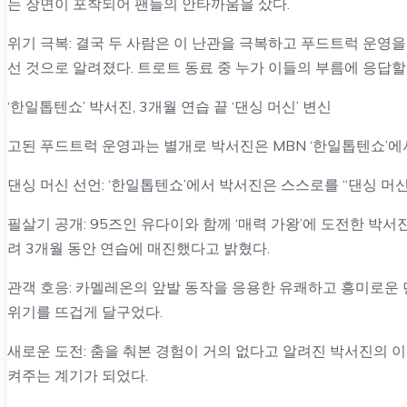
는 장면이 포착되어 팬들의 안타까움을 샀다.
위기 극복: 결국 두 사람은 이 난관을 극복하고 푸드트럭 운영을
선 것으로 알려졌다. 트로트 동료 중 누가 이들의 부름에 응답할
‘한일톱텐쇼’ 박서진, 3개월 연습 끝 ‘댄싱 머신’ 변신
고된 푸드트럭 운영과는 별개로 박서진은 MBN ‘한일톱텐쇼’에서
댄싱 머신 선언: ‘한일톱텐쇼’에서 박서진은 스스로를 “댄싱 머
필살기 공개: 95즈인 유다이와 함께 ‘매력 가왕’에 도전한 박서
려 3개월 동안 연습에 매진했다고 밝혔다.
관객 호응: 카멜레온의 앞발 동작을 응용한 유쾌하고 흥미로운
위기를 뜨겁게 달구었다.
새로운 도전: 춤을 춰본 경험이 거의 없다고 알려진 박서진의 
켜주는 계기가 되었다.