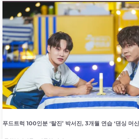
푸드트럭 100인분 ‘탈진’ 박서진, 3개월 연습
‘댄싱 머