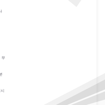
나
 무
분
인시