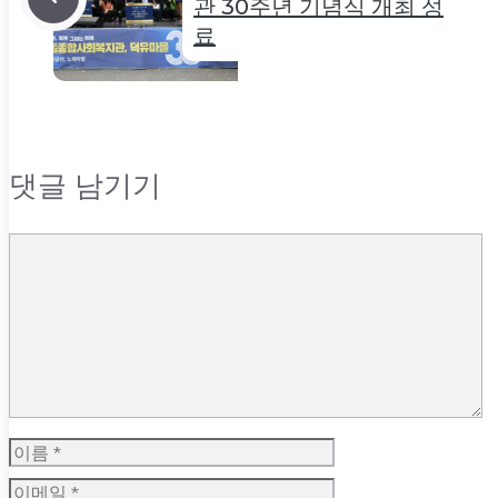
관 30주년 기념식 개최 성
료
댓글 남기기
댓
글
이
름
이