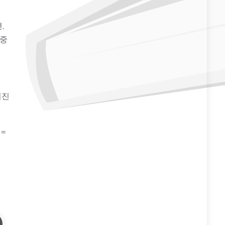
,
대중
서진
=