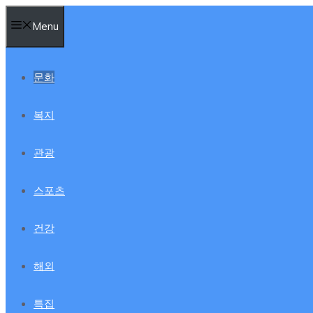
컨
Menu
텐
츠
로
문화
건
너
복지
뛰
기
관광
스포츠
건강
해외
특집