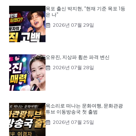
목포 출신 박지현, “현재 기준 목포 1등
은 나”
2026년 07월 29일
오유진, 지상파 휩쓴 파격 변신
2026년 07월 28일
목소리로 떠나는 문화여행, 문화관광
튜브 이동방송국 첫 출범
2026년 07월 25일