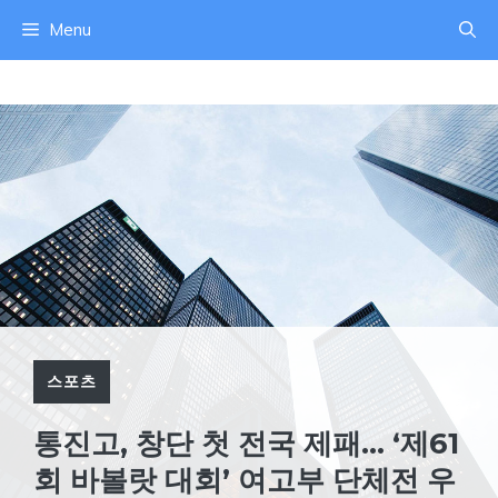
컨
Menu
텐
츠
로
건
너
뛰
기
스포츠
통진고, 창단 첫 전국 제패… ‘제61
회 바볼랏 대회’ 여고부 단체전 우