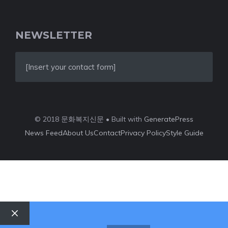
NEWSLETTER
[Insert your contact form]
© 2018 문화복지신문 • Built with
GeneratePress
News Feed
About Us
Contact
Privacy Policy
Style Guide
Close