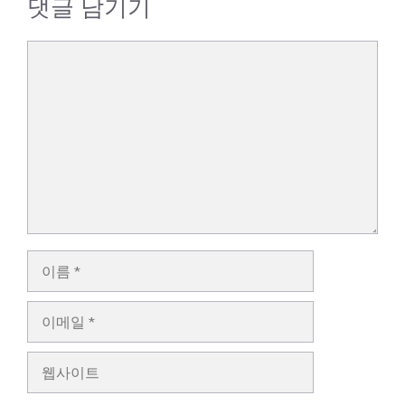
댓글 남기기
댓
글
이
름
이
메
일
웹
사