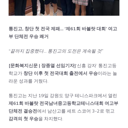
통진고, 창단 첫 전국 제패… ‘제61회 바볼랏 대회’ 여고
부 단체전 우승 쾌거
“끝까지 집중했다… 통진고의 도전은 계속될 것”
[문화복지신문 | 장종열 선임기자]
‘신흥 강자’ 통진고등
학교가
창단 이후 첫 전국대회 출전에서 우승
이라는 놀
라운 성과를 거뒀다.
통진고는 지난 19일 강원도 양구 테니스파크에서 열린
제61회 바볼랏 전국남녀중고등학교테니스대회 여고부
단체전 결승전
에서 남산고를 세트 스코어 3-2로 꺾고
감격의 첫 우승
을 차지했다.