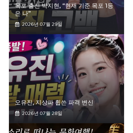
목포 출신 박지현, “현재 기준 목포 1등
은 나”
2026년 07월 29일
오유진, 지상파 휩쓴 파격 변신
2026년 07월 28일