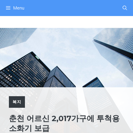
컨
Menu
텐
츠
로
건
너
뛰
기
복지
춘천 어르신 2,017가구에 투척용
소화기 보급