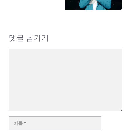
댓글 남기기
댓
글
이
름