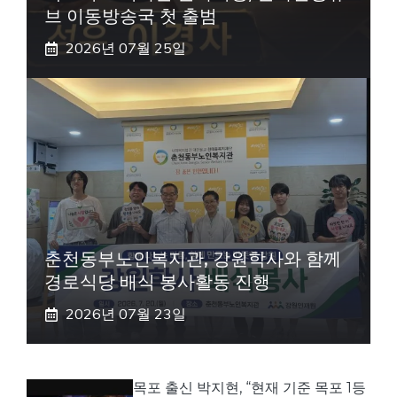
브 이동방송국 첫 출범
2026년 07월 25일
춘천동부노인복지관, 강원학사와 함께
경로식당 배식 봉사활동 진행
2026년 07월 23일
목포 출신 박지현, “현재 기준 목포 1등