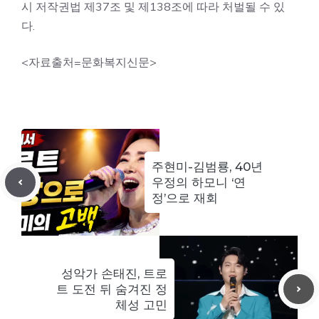
시 저작권법 제37조 및 제138조에 따라 처벌될 수 있
다.
<자료출처=문화복지신문>
주현미-김범룡, 40년
우정의 하모니 ‘연
정’으로 재회
성악가 손태진, 트로
트 도전 뒤 숨겨진 정
체성 고민