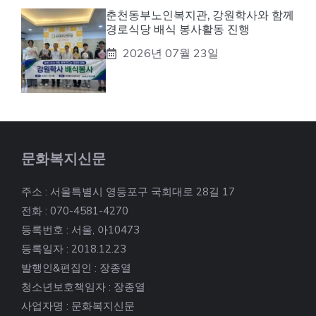
춘천동부노인복지관, 강원학사와 함께
경로식당 배식 봉사활동 진행
2026년 07월 23일
문화복지신문
주소 : 서울특별시 영등포구 국회대로 28길 17
전화 : 070-4581-4270
등록번호 : 서울, 아10473
등록일자 : 2018.12.23
발행인&편집인 : 장종열
청소년보호책임자 : 장종열
사업자명 : 문화복지신문