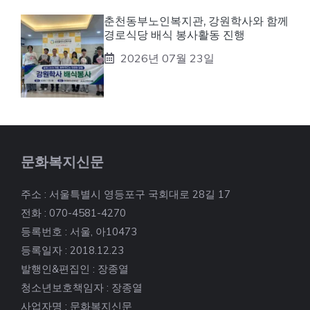
춘천동부노인복지관, 강원학사와 함께
경로식당 배식 봉사활동 진행
2026년 07월 23일
문화복지신문
주소 : 서울특별시 영등포구 국회대로 28길 17
전화 : 070-4581-4270
등록번호 : 서울, 아10473
등록일자 : 2018.12.23
발행인&편집인 : 장종열
청소년보호책임자 : 장종열
사업자명 : 문화복지신문