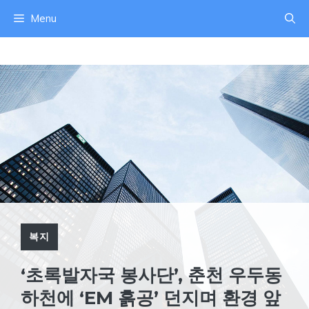
컨
Menu
텐
츠
로
건
너
뛰
기
복지
‘초록발자국 봉사단’, 춘천 우두동
하천에 ‘EM 흙공’ 던지며 환경 앞