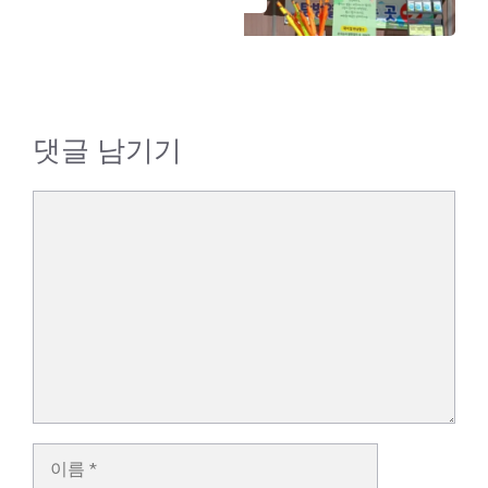
댓글 남기기
댓
글
이
름