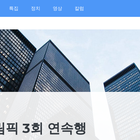
특집
정치
영상
칼럼
림픽 3회 연속행