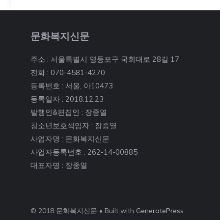
문화복지신문
주소 : 서울특별시 영등포구 국회대로 28길 17
전화 : 070-4581-4270
등록번호 : 서울, 아10473
등록일자 : 2018.12.23
발행인&편집인 : 장종열
청소년보호책임자 : 장종열
사업자명 : 문화복지신문
사업자등록번호 : 262-14-00885
대표자명 : 장종열
© 2018 문화복지신문 • Built with
GeneratePress