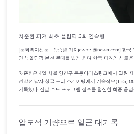
차준환 피겨 최초 올림픽 3회 연속행
[문화복지신문= 장종열 기자jcwntv@naver.com] 
연속 올림픽 본선 무대를 밟게 되며 한국 피겨의 새로운
차준환은 4일 서울 양천구 목동아이스링크에서 열린 제
선발전 남자 싱글 프리 스케이팅에서 기술점수(TES) 88.0
기록했다. 전날 쇼트 프로그램 점수를 합산한 최종 총점
압도적 기량으로 일군 대기록