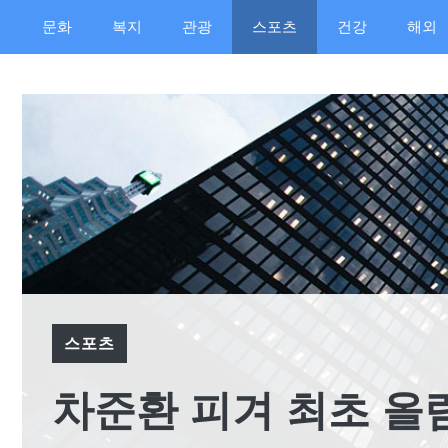
컨
문화
복지
관광
스포츠
건강
해외
텐
츠
로
건
너
뛰
기
스포츠
차준환 피겨 최초 올