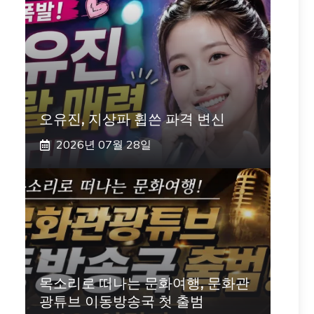
오유진, 지상파 휩쓴 파격 변신
2026년 07월 28일
목소리로 떠나는 문화여행, 문화관
광튜브 이동방송국 첫 출범