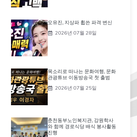
오유진, 지상파 휩쓴 파격 변신
2026년 07월 28일
목소리로 떠나는 문화여행, 문화
관광튜브 이동방송국 첫 출범
2026년 07월 25일
춘천동부노인복지관, 강원학사
와 함께 경로식당 배식 봉사활동
진행