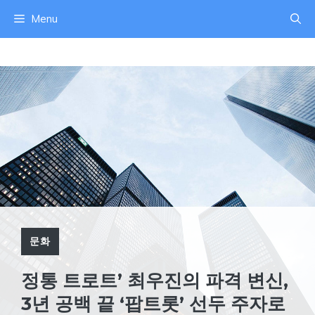
컨
Menu
텐
츠
로
건
너
뛰
기
문화
정통 트로트’ 최우진의 파격 변신,
3년 공백 끝 ‘팝트롯’ 선두 주자로