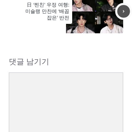
日 ‘찐친’ 우정 여행:
미슐랭 만찬에 ‘배꼽
잡은’ 반전
댓글 남기기
댓
글