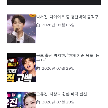
박서진, 다이어트 중 청천벽력 돌직구
2026년 08월 05일
목포 출신 박지현, “현재 기준 목포 1등
은 나”
2026년 07월 29일
오유진, 지상파 휩쓴 파격 변신
2026년 07월 28일