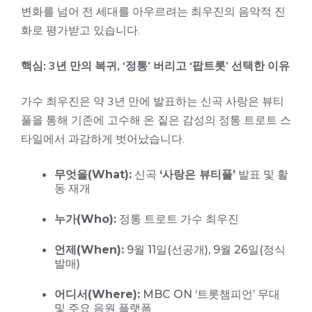
변화를 넘어 전 세대를 아우르려는 최우진의 음악적 진
화로 평가받고 있습니다.
핵심: 3년 만의 복귀, ‘정통’ 버리고 ‘팝트롯’ 선택한 이유
가수 최우진은 약 3년 만에 발표하는 신곡 사랑은 뷰티
풀을 통해 기존에 고수해 온 짙은 감성의 정통 트로트 스
타일에서 과감하게 벗어났습니다.
무엇을(What):
신곡
‘사랑은 뷰티풀’
발표 및 활
동 재개
누가(Who):
정통 트로트 가수 최우진
언제(When):
9월 11일(선공개), 9월 26일(정식
발매)
어디서(Where):
MBC ON ‘트롯챔피언’ 무대
및 주요 음원 플랫폼