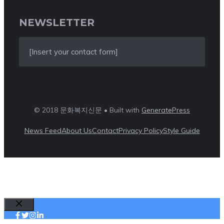
NEWSLETTER
[Insert your contact form]
© 2018 문화복지신문 • Built with
GeneratePress
News Feed
About Us
Contact
Privacy Policy
Style Guide
Close