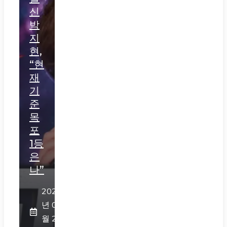
신
박
지
현,
“현
재
기
준
목
포
1등
은
나”
2026
년 07
월 29