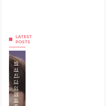
LATEST
POSTS
박
서
진,
다
이
어
트