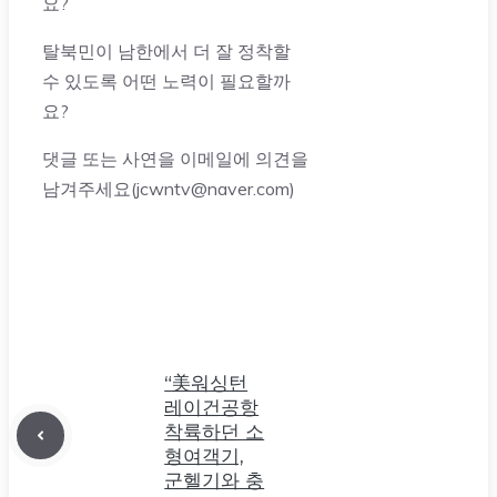
요?
탈북민이 남한에서 더 잘 정착할
수 있도록 어떤 노력이 필요할까
요?
댓글 또는 사연을 이메일에 의견을
남겨주세요(jcwntv@naver.com)
“美워싱턴
레이건공항
착륙하던 소
형여객기,
군헬기와 충