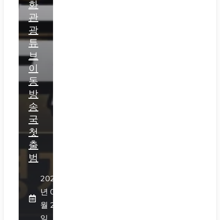
화
관
광
튜
브
이
동
방
송
국
첫
출
범
2026
년 07
월 25
일