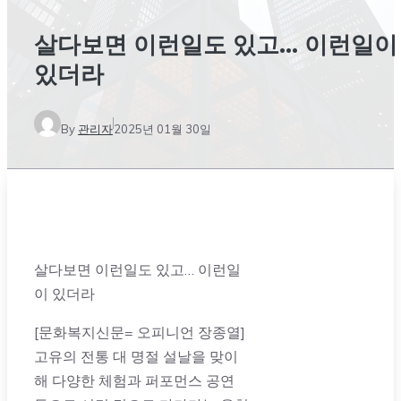
살다보면 이런일도 있고… 이런일이
있더라
By
관리자
2025년 01월 30일
살다보면 이런일도 있고… 이런일
이 있더라
[문화복지신문= 오피니언 장종열]
고유의 전통 대 명절 설날을 맞이
해 다양한 체험과 퍼포먼스 공연