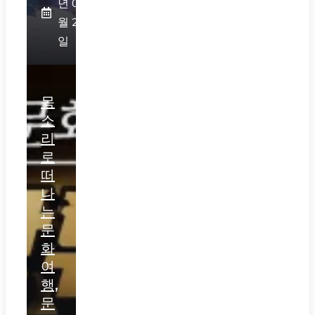
년 07
월 28
일
목
소
리
로
떠
나
는
문
화
여
행,
문