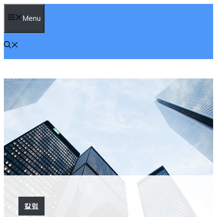
컨
Menu
텐
츠
로
건
너
뛰
기
칼럼