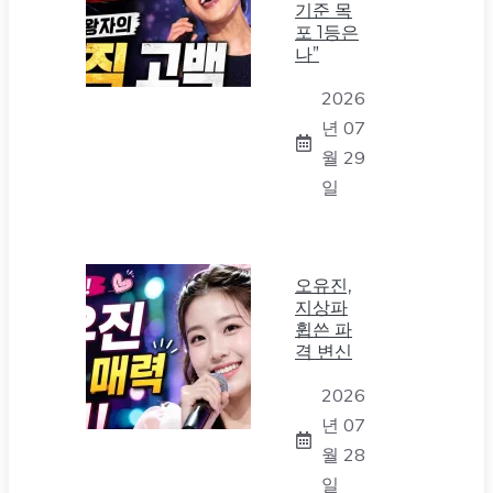
기준 목
포 1등은
나”
2026
년 07
월 29
일
오유진,
지상파
휩쓴 파
격 변신
2026
년 07
월 28
일