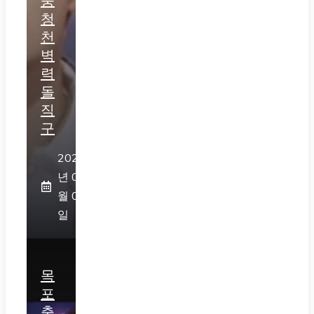
중
청
천
벽
력
돌
직
구
2026
년 08
월 05
일
목
포
출