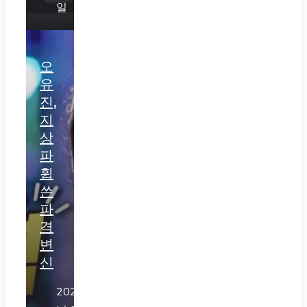
일
오
유
진,
지
상
파
휩
쓴
파
격
변
신
2026