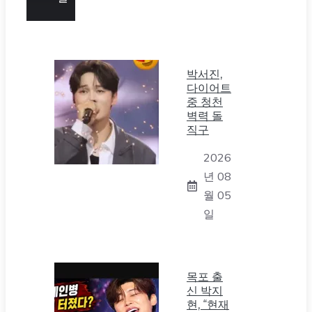
박서진,
다이어트
중 청천
벽력 돌
직구
2026
년 08
월 05
일
목포 출
신 박지
현, “현재