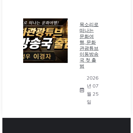
목소리로
떠나는
문화여
행, 문화
관광튜브
이동방송
국 첫 출
범
2026
년 07
월 25
일