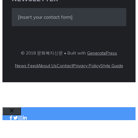
[Insert your contact form]
© 2018 문화복지신문 • Built with
GeneratePress
News Feed
About Us
Contact
Privacy Policy
Style Guide
Close