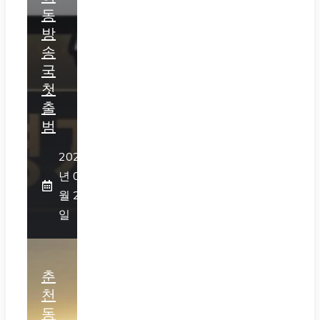
동
방
송
국
첫
출
범
2026
년 07
월 25
일
춘
천
동