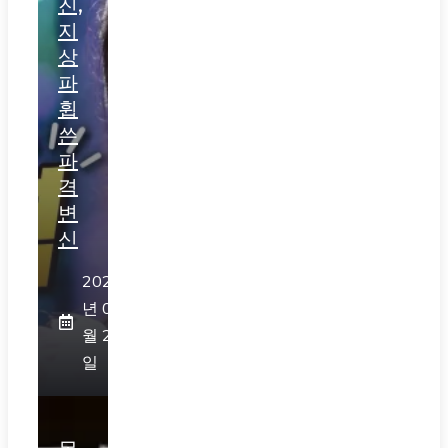
진,
지
상
파
휩
쓴
파
격
변
신
2026
년 07
월 28
일