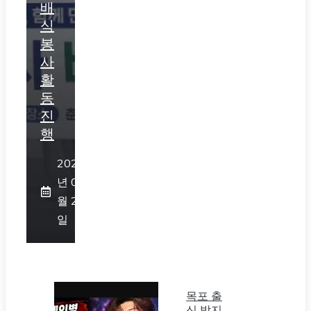
배
식
봉
사
활
동
진
행
2026
년 07
월 23
일
목포 출
신 박지