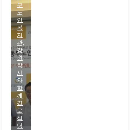
부
노
인
복
지
관,
강
원
학
사
와
함
께
경
로
식
당