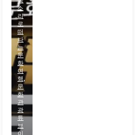
목
소
리
로
떠
나
는
문
화
여
행,
문
화
관
광
튜
브
이