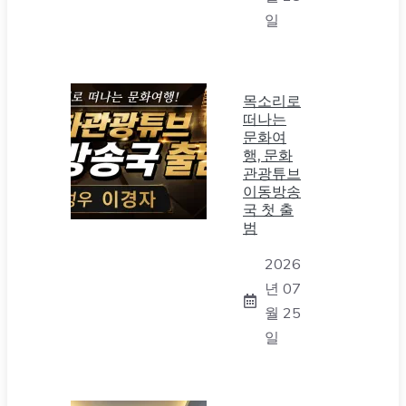
일
목소리로
떠나는
문화여
행, 문화
관광튜브
이동방송
국 첫 출
범
2026
년 07
월 25
일