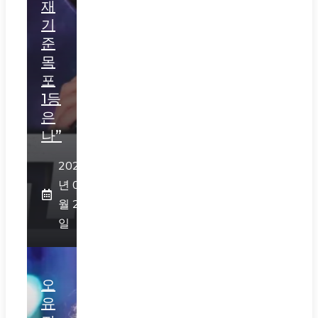
재
기
준
목
포
1등
은
나”
2026
년 07
월 29
일
오
유