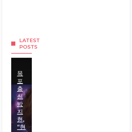
LATEST
POSTS
목
포
출
신
박
지
현,
“현