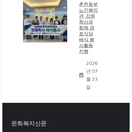
춘천동부
노인복지
관, 강원
학사와
함께 경
로식당
배식 봉
사활동
진행
2026
년 07
월 23
일
문화복지신문