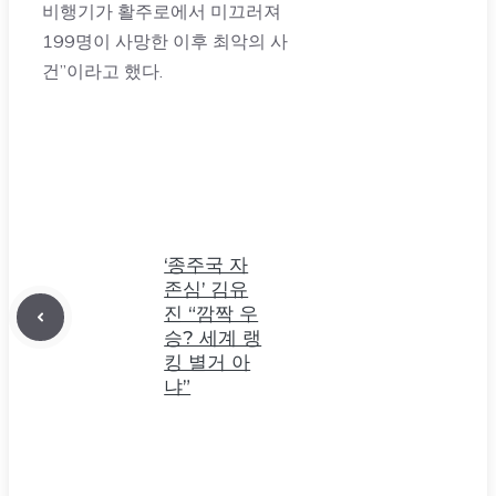
비행기가 활주로에서 미끄러져
199명이 사망한 이후 최악의 사
건”이라고 했다.
‘종주국 자
존심’ 김유
진 “깜짝 우
승? 세계 랭
킹 별거 아
냐”