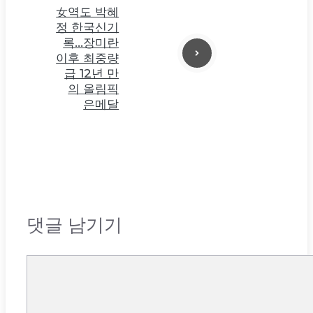
女역도 박혜
정 한국신기
록…장미란
이후 최중량
급 12년 만
의 올림픽
은메달
댓글 남기기
댓
글