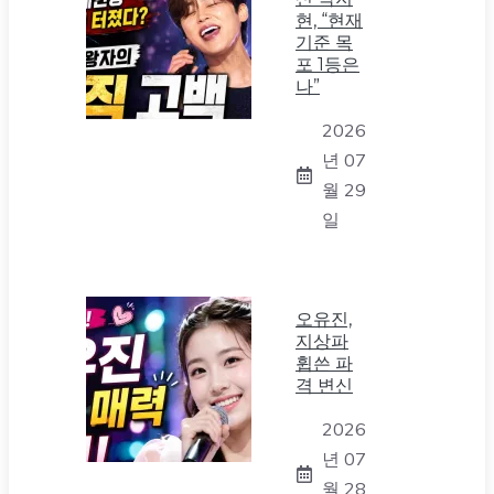
현, “현재
기준 목
포 1등은
나”
2026
년 07
월 29
일
오유진,
지상파
휩쓴 파
격 변신
2026
년 07
월 28