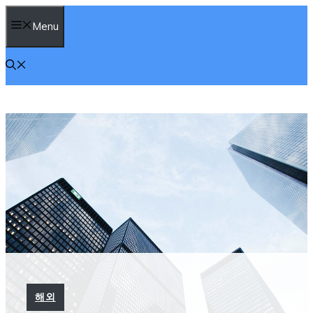
컨
Menu
텐
츠
로
건
너
뛰
기
해외