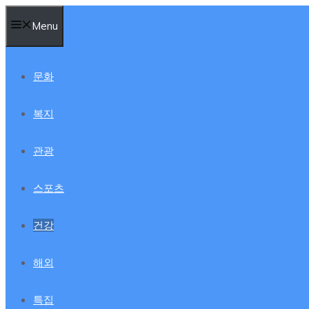
컨
Menu
텐
츠
로
문화
건
너
복지
뛰
기
관광
스포츠
건강
해외
특집