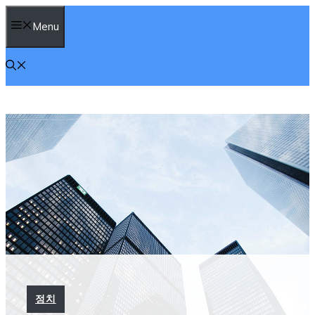
컨
Menu
텐
츠
로
건
너
뛰
기
정치