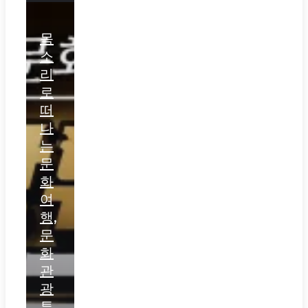
목
소
리
로
떠
나
는
문
화
여
행,
문
화
관
광
튜