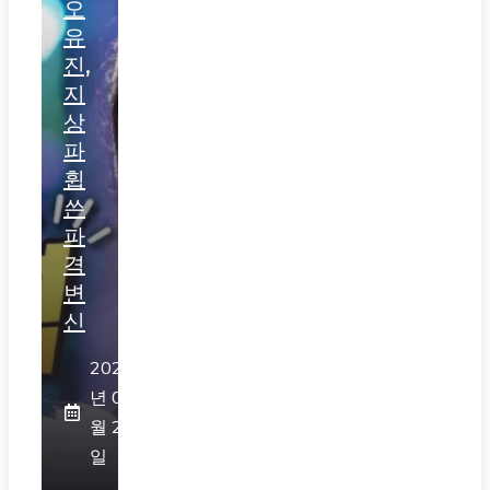
오
유
진,
지
상
파
휩
쓴
파
격
변
신
2026
년 07
월 28
일