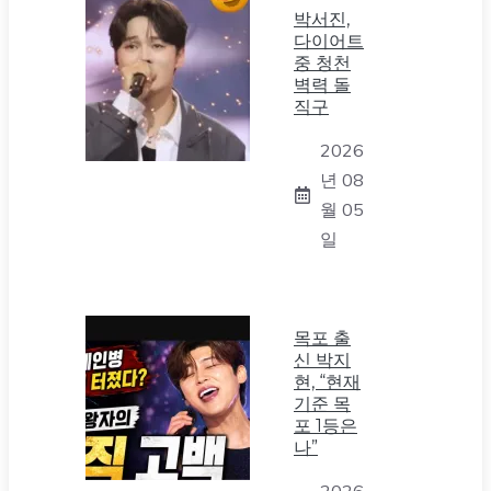
박서진,
다이어트
중 청천
벽력 돌
직구
2026
년 08
월 05
일
목포 출
신 박지
현, “현재
기준 목
포 1등은
나”
2026