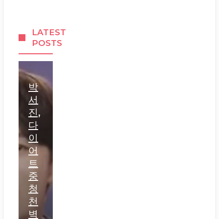
LATEST
POSTS
박
서
진,
다
이
어
트
중
청
천
벽