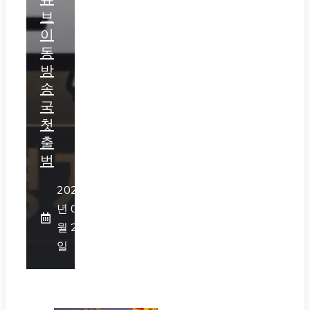
브
이
동
방
송
국
첫
출
범
2026
년 07
월 25
일