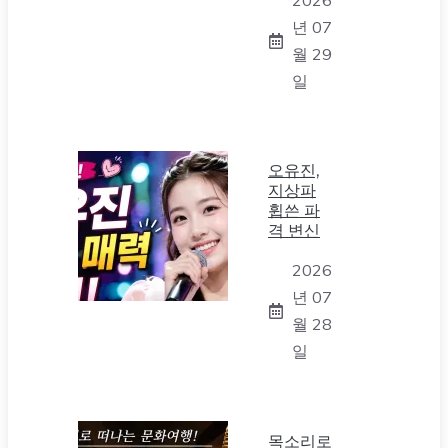
년 07
월 29
일
오유진,
지상파
휩쓴 파
격 변신
2026
년 07
월 28
일
목소리로