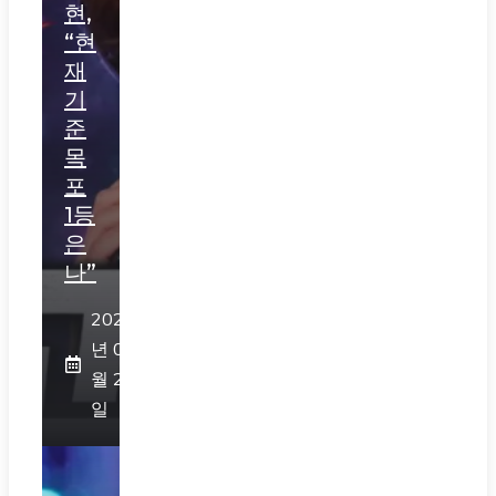
현,
“현
재
기
준
목
포
1등
은
나”
2026
년 07
월 29
일