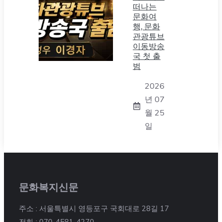
떠나는
문화여
행, 문화
관광튜브
이동방송
국 첫 출
범
2026
년 07
월 25
일
문화복지신문
주소 : 서울특별시 영등포구 국회대로 28길 17
전화 : 070-4581-4270