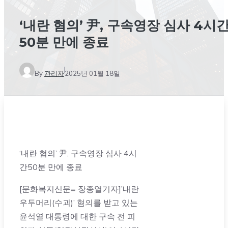
‘내란 혐의’ 尹, 구속영장 심사 4시
50분 만에 종료
By
관리자
2025년 01월 18일
‘내란 혐의’ 尹, 구속영장 심사 4시
간50분 만에 종료
[문화복지신문= 장종열기자]’내란
우두머리(수괴)’ 혐의를 받고 있는
윤석열 대통령에 대한 구속 전 피