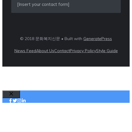
[Insert your contact form]
© 2018 문화복지신문 • Built with
GeneratePress
News Feed
About Us
Contact
Privacy Policy
Style Guide
Close