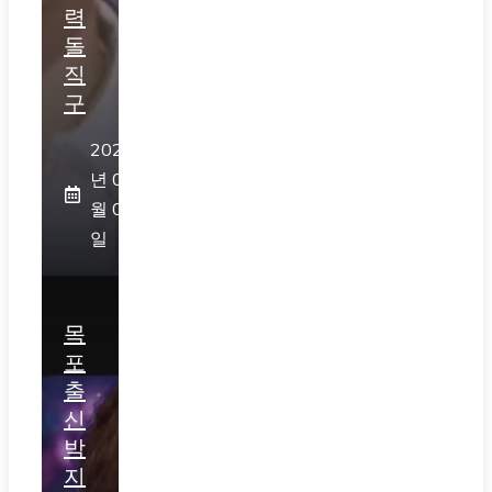
력
돌
직
구
2026
년 08
월 05
일
목
포
출
신
박
지