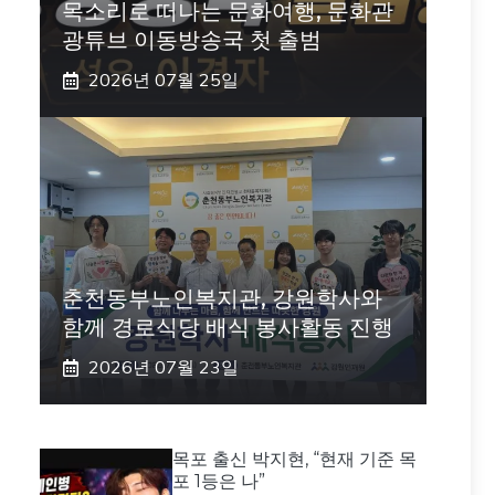
목소리로 떠나는 문화여행, 문화관
광튜브 이동방송국 첫 출범
2026년 07월 25일
춘천동부노인복지관, 강원학사와
함께 경로식당 배식 봉사활동 진행
2026년 07월 23일
목포 출신 박지현, “현재 기준 목
포 1등은 나”