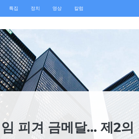
특집
정치
영상
칼럼
임 피겨 금메달… 제2의