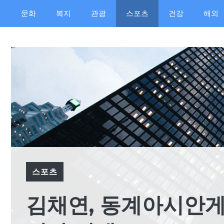
컨
문화
복지
관광
스포츠
건강
해외
텐
츠
로
건
너
뛰
기
스포츠
김채연, 동계아시안게