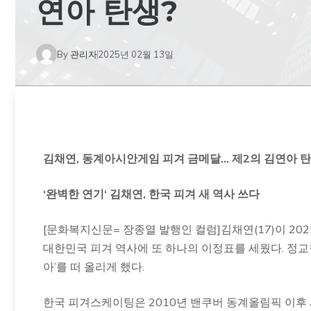
연아 탄생?
By
관리자
2025년 02월 13일
김채연
,
동계아시안게임 피겨 금메달
…
제
2
의 김연아 
‘
완벽한 연기
‘
김채연
,
한국 피겨 새 역사 쓰다
[문화복지신문= 장종열 발행인 컬럼]김채연(17)이 2
대한민국 피겨 역사에 또 하나의 이정표를 세웠다. 정교
아’를 떠 올리게 했다.
한국 피겨스케이팅은 2010년 밴쿠버 동계올림픽 이후 