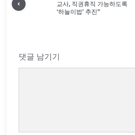
교사, 직권휴직 가능하도록
‘하늘이법’ 추진”
댓글 남기기
댓
글