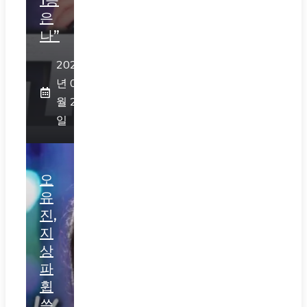
1등
은
나”
2026
년 07
월 29
일
오
유
진,
지
상
파
휩
쓴