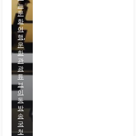
는
문
화
여
행,
문
화
관
광
튜
브
이
동
방
송
국
첫