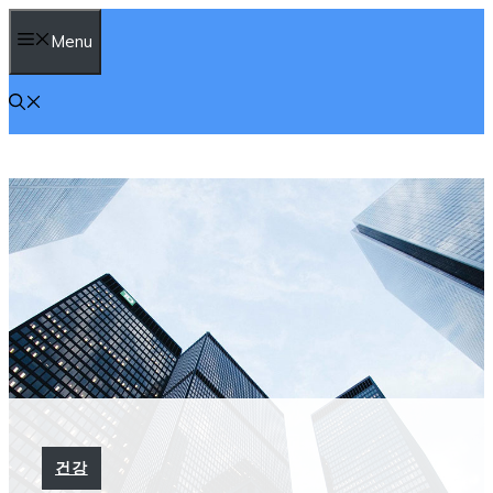
컨
Menu
텐
츠
로
건
너
뛰
기
건강