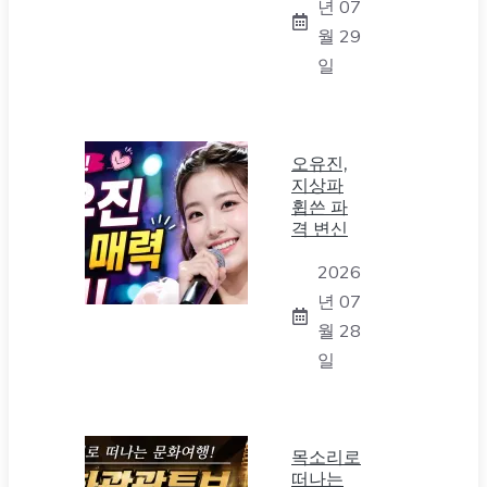
년 07
월 29
일
오유진,
지상파
휩쓴 파
격 변신
2026
년 07
월 28
일
목소리로
떠나는