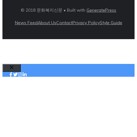
© 2018 문화복지신문 • Built with
GeneratePress
News Feed
About Us
Contact
Privacy Policy
Style Guide
Close