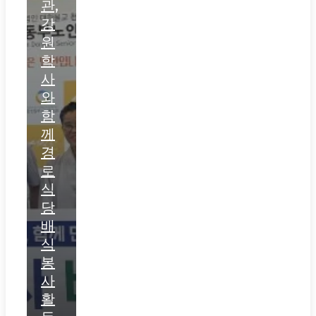
관,
강
원
학
사
와
함
께
경
로
식
당
배
식
봉
사
활