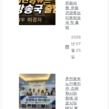
문화여
행, 문화
관광튜브
이동방송
국 첫 출
범
2026
년 07
월 25
일
춘천동부
노인복지
관, 강원
학사와
함께 경
로식당
배식 봉