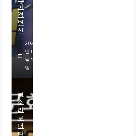
파
격
변
신
2026
년 07
월 28
일
목
소
리
로
떠
나