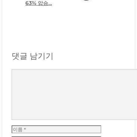
63% 압승…
댓글 남기기
댓
글
이