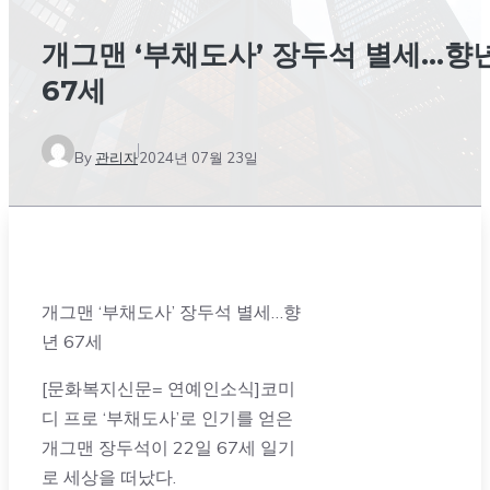
개그맨 ‘부채도사’ 장두석 별세…향
67세
By
관리자
2024년 07월 23일
개그맨 ‘부채도사’ 장두석 별세…향
년 67세
[문화복지신문= 연예인소식]코미
디 프로 ‘부채도사’로 인기를 얻은
개그맨 장두석이 22일 67세 일기
로 세상을 떠났다.