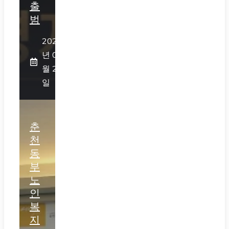
출
범
2026
년 07
월 25
일
춘
천
동
부
노
인
복
지