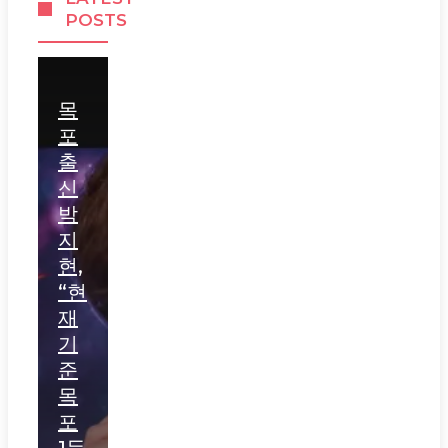
POSTS
목
포
출
신
박
지
현,
“현
재
기
준
목
포