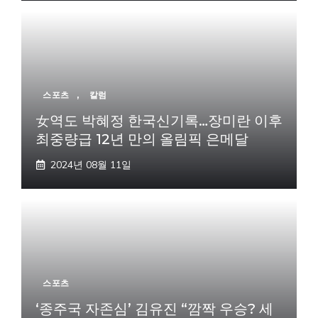
스포츠
,
칼럼
女역도 박혜정 한국신기록…장미란 이후
최중량급 12년 만의 올림픽 은메달
2024년 08월 11일
스포츠
‘종주국 자존심’ 김유진 “깜짝 우승? 세