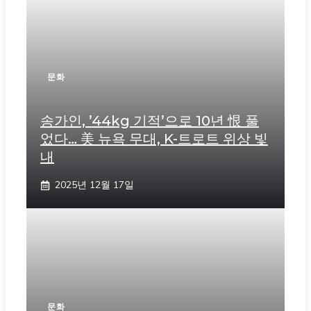
문화
송가인, ’44kg 기적’으로 10년 恨 풀
었다… 美 뉴욕 무대, K-트로트 위상 빛
내
2025년 12월 17일
문화