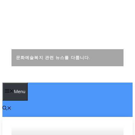
컨
텐
츠
문화복지신문
로
건
너
뛰
문화예술복지 관련 뉴스를 다룹니다.
기
Menu