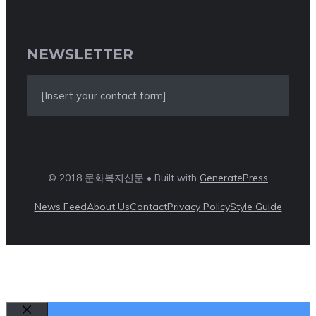
NEWSLETTER
[Insert your contact form]
© 2018 문화복지신문 • Built with
GeneratePress
News Feed
About Us
Contact
Privacy Policy
Style Guide