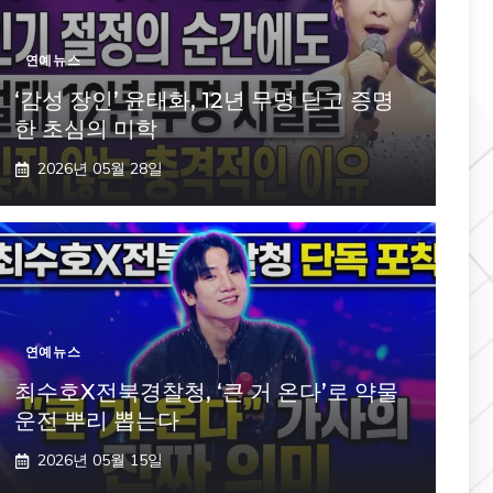
연예뉴스
‘감성 장인’ 윤태화, 12년 무명 딛고 증명
한 초심의 미학
2026년 05월 28일
연예뉴스
최수호X전북경찰청, ‘큰 거 온다’로 약물
운전 뿌리 뽑는다
2026년 05월 15일