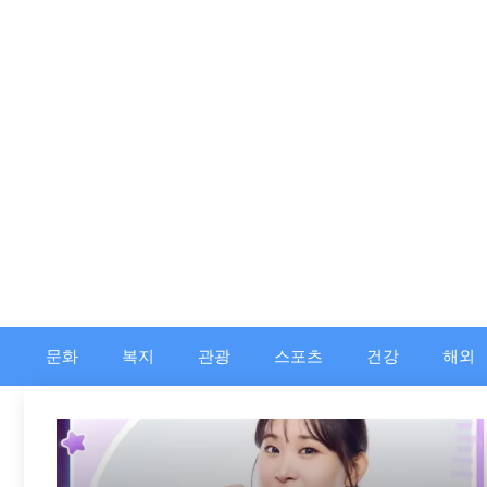
컨
텐
츠
로
건
너
뛰
기
문화
복지
관광
스포츠
건강
해외