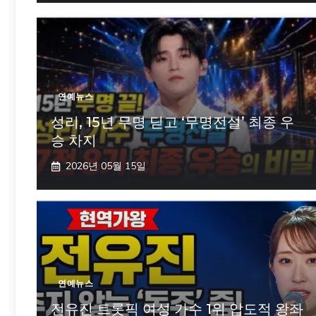
연예뉴스
성리, 15년 무명 딛고 ‘무명전설’ 최종 우
승 차지
2026년 05월 15일
연예뉴스
전유진 트롯픽 여성 가수 1위 압도적 왕좌