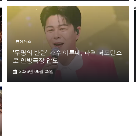
연예뉴스
‘무명의 반란’ 가수 이루네, 파격 퍼포먼스
로 안방극장 압도
2026년 05월 08일