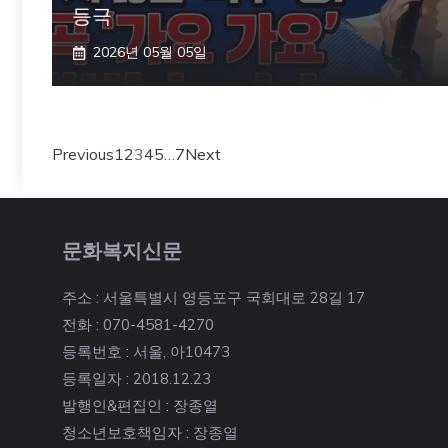
등극
2026년 05월 05일
Previous
1
2
3
4
5
…
7
Next
문화복지신문
주소 : 서울특별시 영등포구 국회대로 28길 17
전화 : 070-4581-4270
등록번호 : 서울, 아10473
등록일자 : 2018.12.23
발행인&편집인 : 장종열
청소년보호책임자 : 장종열