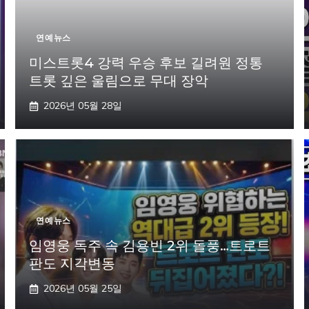
연예뉴스
미스트롯4 강력 우승 후보 길려원 정통
트롯 깊은 울림으로 무대 장악
2026년 05월 28일
연예뉴스
임영웅 독주 속 김용빈 2위 돌풍…트로트
판도 지각변동
2026년 05월 25일