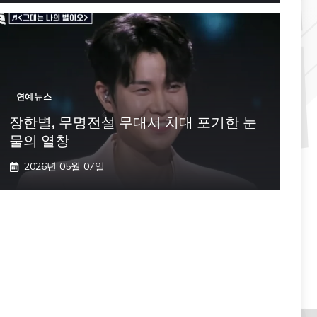
연예뉴스
장한별, 무명전설 무대서 치대 포기한 눈
물의 열창
2026년 05월 07일