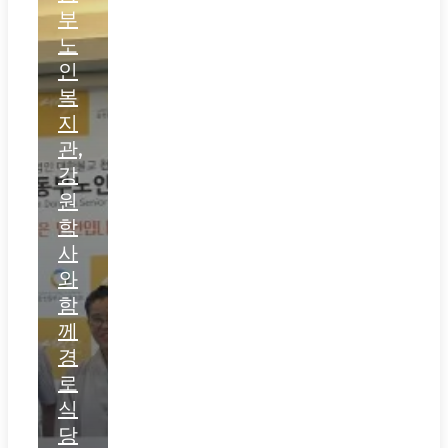
부
노
인
복
지
관,
강
원
학
사
와
함
께
경
로
식
당