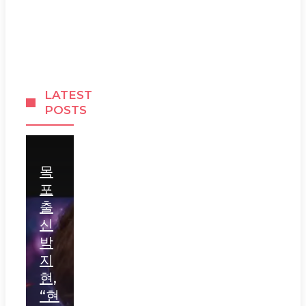
LATEST
POSTS
목
포
출
신
박
지
현,
“현