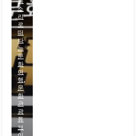
목
소
리
로
떠
나
는
문
화
여
행,
문
화
관
광
튜
브
이