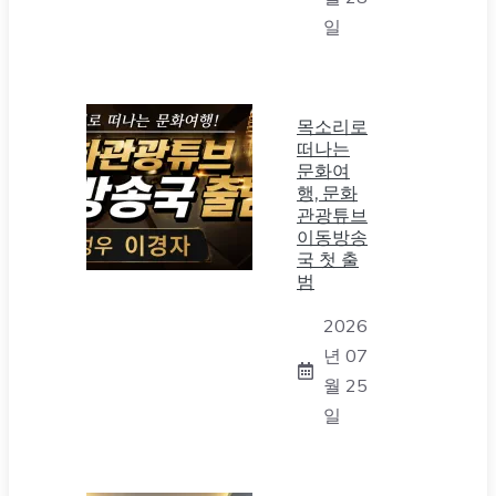
일
목소리로
떠나는
문화여
행, 문화
관광튜브
이동방송
국 첫 출
범
2026
년 07
월 25
일