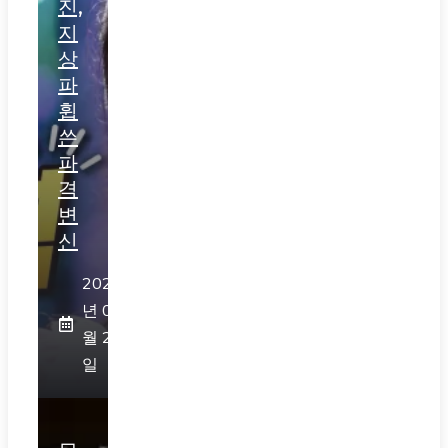
진,
지
상
파
휩
쓴
파
격
변
신
2026
년 07
월 28
일