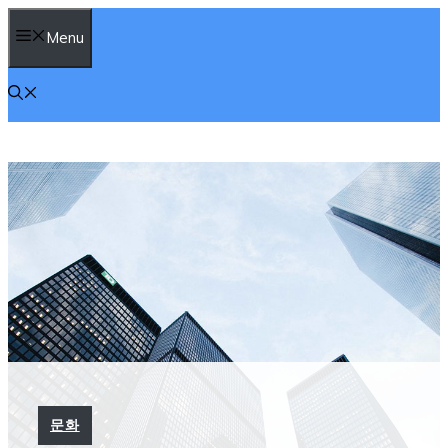
컨
Menu
텐
츠
로
건
너
뛰
기
문화