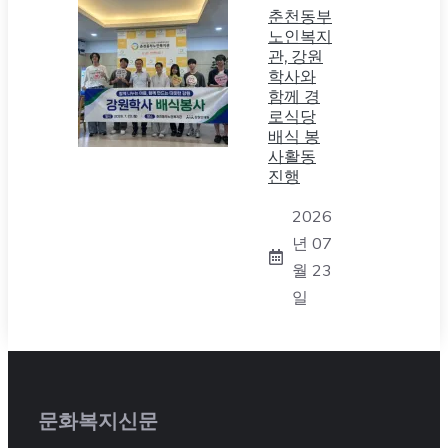
춘천동부
노인복지
관, 강원
학사와
함께 경
로식당
배식 봉
사활동
진행
2026
년 07
월 23
일
문화복지신문