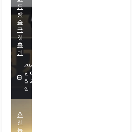
동
방
송
국
첫
출
범
2026
년 07
월 25
일
춘
천
동