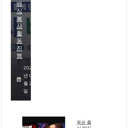
배
식
봉
사
활
동
진
행
2026
년 07
월 23
일
목포 출