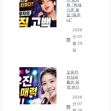
신 박지
현, “현재
기준 목
포 1등은
나”
2026
년 07
월 29
일
오유진,
지상파
휩쓴 파
격 변신
2026
년 07
월 28