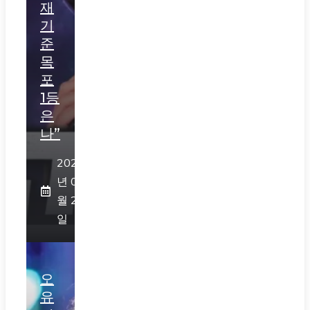
재
기
준
목
포
1등
은
나”
2026
년 07
월 29
일
오
유