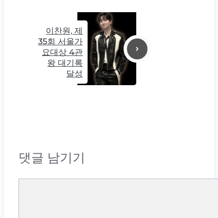
이찬원, 제
35회 서울가
요대상 4관
왕 대기록
달성
댓글 남기기
댓
글