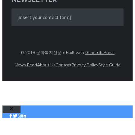
[Insert your contact form]
© 2018 문화복지신문 • Built with
GeneratePress
News Feed
About Us
Contact
Privacy Policy
Style Guide
Close