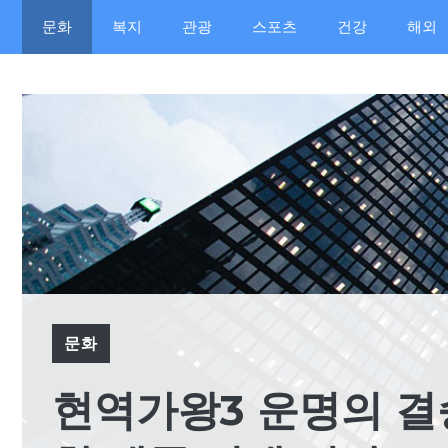
컨
문화
복지
관광
스포츠
건강
해외
텐
츠
로
건
너
뛰
기
문화
현역가왕3 운명의 결승