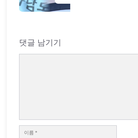
댓글 남기기
댓
글
이
름