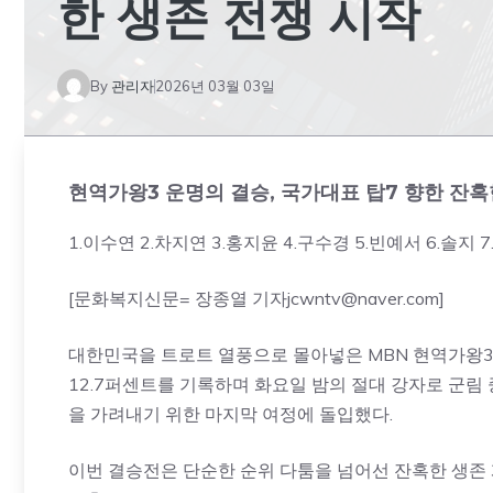
한 생존 전쟁 시작
By
관리자
2026년 03월 03일
현역가왕3 운명의 결승, 국가대표 탑7 향한 잔혹
1.이수연 2.차지연 3.홍지윤 4.구수경 5.빈예서 6.솔지 7
[문화복지신문= 장종열 기자jcwntv@naver.com]
대한민국을 트로트 열풍으로 몰아넣은 MBN 현역가왕3
12.7퍼센트를 기록하며 화요일 밤의 절대 강자로 군림
을 가려내기 위한 마지막 여정에 돌입했다.
이번 결승전은 단순한 순위 다툼을 넘어선 잔혹한 생존 