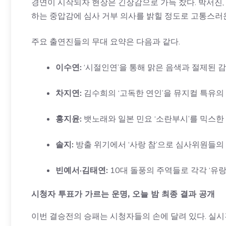
경연이 시작되자 현장은 긴장감으로 가득 찼다. 박서진
하는 중압감에 심사 거부 의사를 밝힐 정도로 고통스러
주요 출연진들의 무대 요약은 다음과 같다.
이수연:
‘시절인연’을 통해 맑은 음색과 절제된 
차지연:
김수희의 ‘고독한 연인’을 뮤지컬 특유의
홍지윤:
뱃노래와 일본 민요 ‘소란부시’를 믹스한
솔지:
방출 위기에서 ‘사랑 참’으로 심사위원들의
빈예서·김태연:
10대 돌풍의 주역들로 각각 ‘유랑
시청자 투표가 가르는 운명, 오늘 밤 최종 결과 공개
이번 결승전의 승패는 시청자들의 손에 달려 있다. 실시