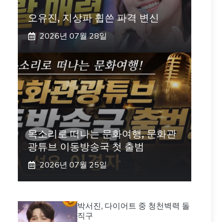
오유진, 지상파 휩쓴 파격 변신
2026년 07월 28일
목소리로 떠나는 문화여행, 문화관
광튜브 이동방송국 첫 출범
2026년 07월 25일
박서진, 다이어트 중 청천벽력 돌
직구