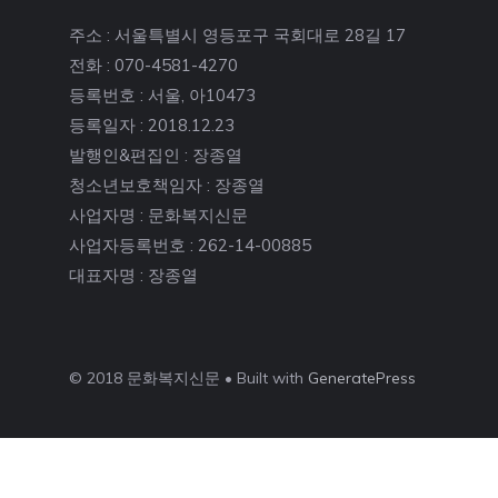
주소 : 서울특별시 영등포구 국회대로 28길 17
전화 : 070-4581-4270
등록번호 : 서울, 아10473
등록일자 : 2018.12.23
발행인&편집인 : 장종열
청소년보호책임자 : 장종열
사업자명 : 문화복지신문
사업자등록번호 : 262-14-00885
대표자명 : 장종열
© 2018 문화복지신문 • Built with
GeneratePress