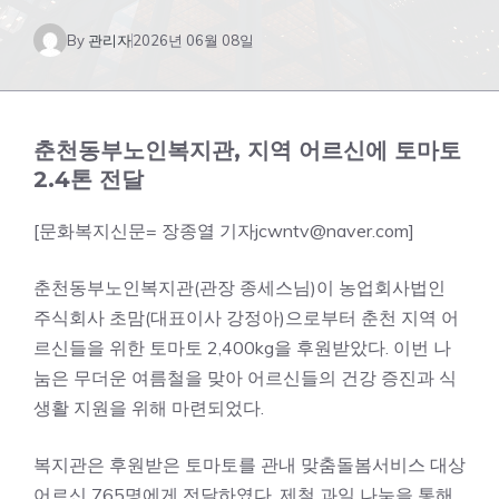
By
관리자
2026년 06월 08일
춘천동부노인복지관, 지역 어르신에 토마토
2.4톤 전달
[문화복지신문= 장종열 기자jcwntv@naver.com]
춘천동부노인복지관(관장 종세스님)이 농업회사법인
주식회사 초맘(대표이사 강정아)으로부터 춘천 지역 어
르신들을 위한 토마토 2,400kg을 후원받았다. 이번 나
눔은 무더운 여름철을 맞아 어르신들의 건강 증진과 식
생활 지원을 위해 마련되었다.
복지관은 후원받은 토마토를 관내 맞춤돌봄서비스 대상
어르신 765명에게 전달하였다. 제철 과일 나눔을 통해