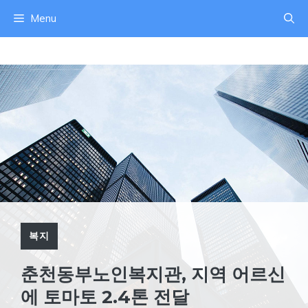
컨
Menu
텐
츠
로
건
너
뛰
기
복지
춘천동부노인복지관, 지역 어르신
에 토마토 2.4톤 전달