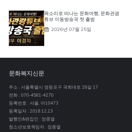
목소리로 떠나는 문화여행, 문화관광
튜브 이동방송국 첫 출범
2026년 07월 25일
문화복지신문
주소 : 서울특별시 영등포구 국회대로 28길 17
전화 : 070-4581-4270
등록번호 : 서울, 아10473
등록일자 : 2018.12.23
발행인&편집인 : 장종열
청소년보호책임자 : 장종열