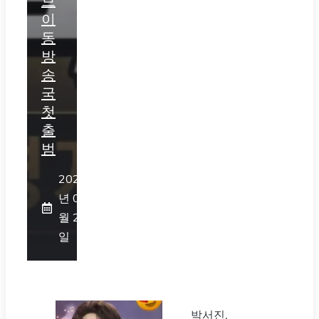
브
이
동
방
송
국
첫
출
범
2026
년 07
월 25
일
박서진,