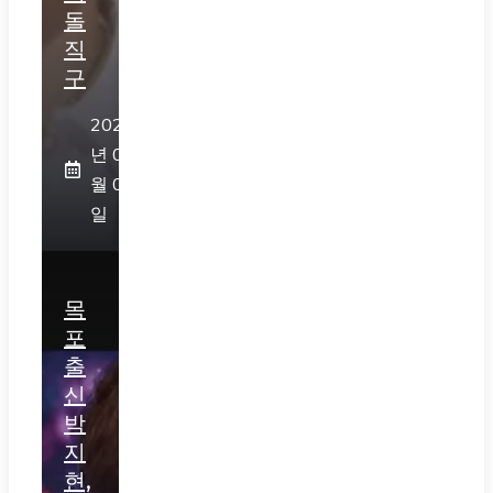
돌
직
구
2026
년 08
월 05
일
목
포
출
신
박
지
현,