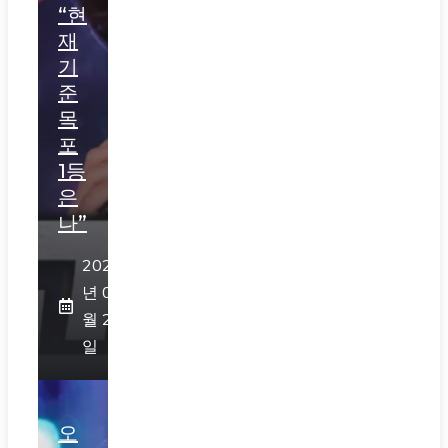
“현
재
기
준
목
포
1등
은
나”
2026
년 07
월 29
일
오