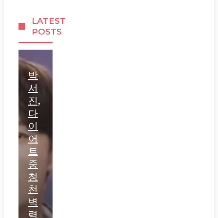
LATEST
POSTS
박
서
진,
다
이
어
트
중
청
천
벽
력