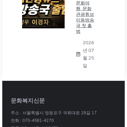
문화여
행, 문화
관광튜브
이동방송
국 첫 출
범
2026
년 07
월 25
일
문화복지신문
주소 : 서울특별시 영등포구 국회대로 28길 17
전화 : 070-4581-4270