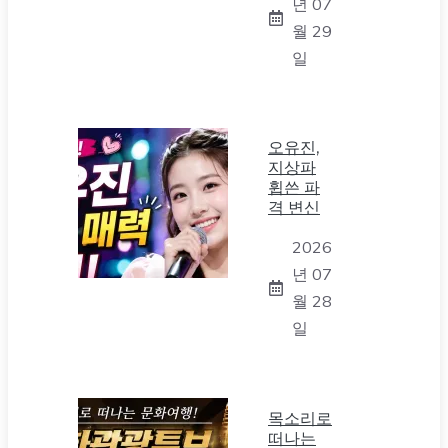
년 07
월 29
일
오유진,
지상파
휩쓴 파
격 변신
2026
년 07
월 28
일
목소리로
떠나는