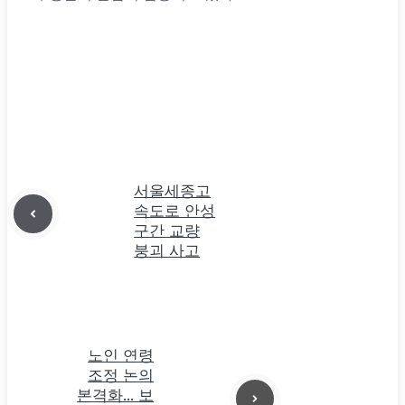
서울세종고
속도로 안성
구간 교량
붕괴 사고
노인 연령
조정 논의
본격화… 보