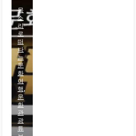
목
소
리
로
떠
나
는
문
화
여
행,
문
화
관
광
튜