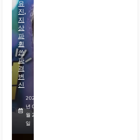
유
진,
지
상
파
휩
쓴
파
격
변
신
2026
년 07
월 28
일