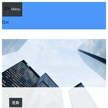
컨
Menu
텐
츠
로
건
너
뛰
기
문화