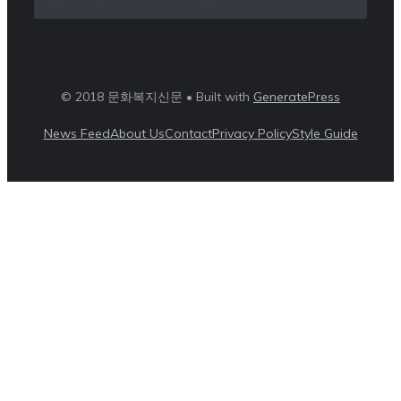
© 2018 문화복지신문 • Built with
GeneratePress
News Feed
About Us
Contact
Privacy Policy
Style Guide