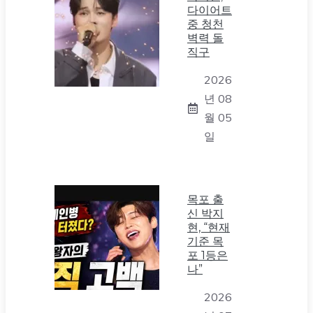
다이어트
중 청천
벽력 돌
직구
2026
년 08
월 05
일
목포 출
신 박지
현, “현재
기준 목
포 1등은
나”
2026